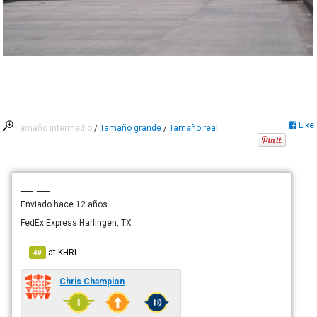
Like
Tamaño intermedio
/
Tamaño grande
/
Tamaño real
— —
Enviado
hace 12 años
FedEx Express Harlingen, TX
at
KHRL
49
Chris Champion