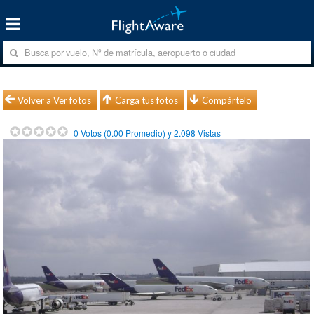
Volver a Ver fotos
Carga tus fotos
Compártelo
0
Votos (
0.00
Promedio) y
2.098
Vistas