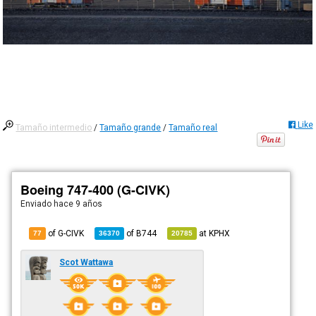
Like
Tamaño intermedio
/
Tamaño grande
/
Tamaño real
Boeing 747-400 (G-CIVK)
Enviado
hace 9 años
of G-CIVK
of
B744
at
KPHX
77
36370
20785
Scot Wattawa