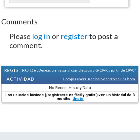
Comments
Please
log in
or
register
to post a
comment.
REGISTRO DE
¿Deseas un historial completo para G-CIVK a partir de 1998?
ACTIVIDAD
Compra ahora. Recíbelo dentro de una hora.
No Recent History Data
Los usuarios básicos (¡registrarse es fácil y gratis!) ven un historial de 3
months.
Únete