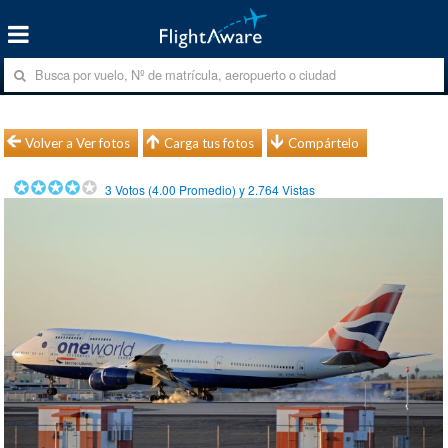
Volver a Ver fotos
Carga tus fotos
Compártelo
3
Votos (
4.00
Promedio) y
2.764
Vistas