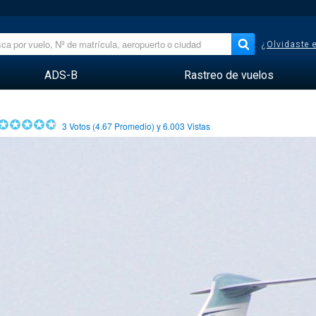
¿Olvidaste 
ADS-B
Rastreo de vuelos
3
Votos (
4.67
Promedio) y
6.003
Vistas