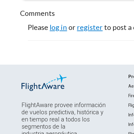
Comments
Please
log in
or
register
to post a
Pr
Ae
Fi
FlightAware provee información
Fl
de vuelos predictiva, histórica y
In
en tiempo real a todos los
In
segmentos de la
industria aeronáutica.