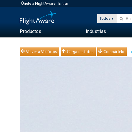
Únete a FlightAware
Entrar
Todos
Productos
Industrias
Volver a Ver fotos
Carga tus fotos
Compártelo