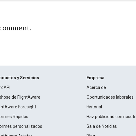
 comment.
oductos y Servicios
Empresa
roAPI
Acerca de
rehose de FlightAware
Oportunidades laborales
ightAware Foresight
Historial
formes Rápidos
Haz publicidad con nosot
formes personalizados
Sala de Noticias