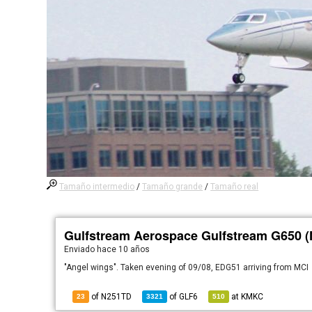
Tamaño intermedio
/
Tamaño grande
/
Tamaño real
Gulfstream Aerospace Gulfstream G650 
Enviado
hace 10 años
"Angel wings". Taken evening of 09/08, EDG51 arriving from MCI
of N251TD
of
GLF6
at
KMKC
23
3321
510