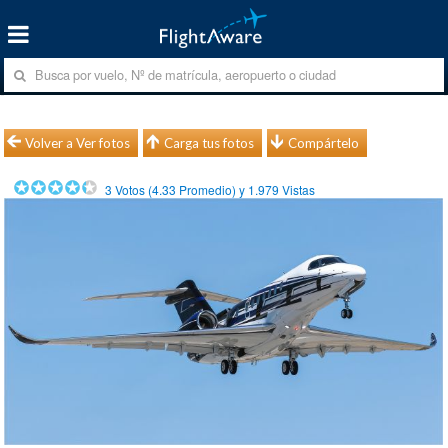
Volver a Ver fotos
Carga tus fotos
Compártelo
3
Votos (
4.33
Promedio) y
1.979
Vistas