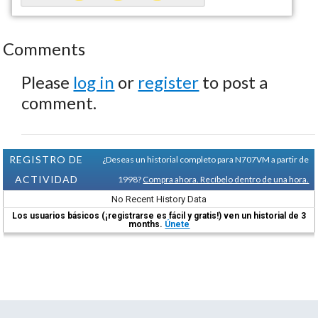
Comments
Please
log in
or
register
to post a
comment.
REGISTRO DE
¿Deseas un historial completo para N707VM a partir de
ACTIVIDAD
1998?
Compra ahora. Recíbelo dentro de una hora.
No Recent History Data
Los usuarios básicos (¡registrarse es fácil y gratis!) ven un historial de 3
months.
Únete