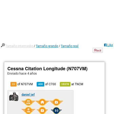
Like
Tamaño intermedio
/
Tamaño grande
/
Tamaño real
Cessna Citation Longitude (N707VM)
Enviado
hace 4 años
of N707VM
of
C700
at
TNCM
15
408
19378
daniel jef