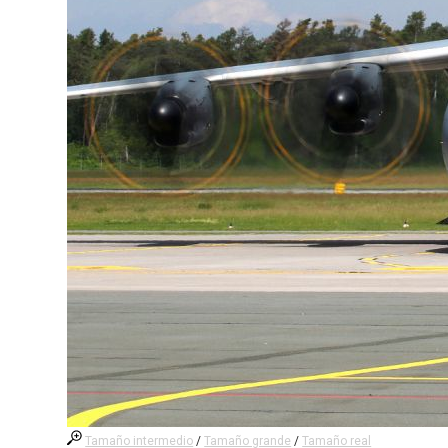
Tamaño intermedio
/
Tamaño grande
/
Tamaño real