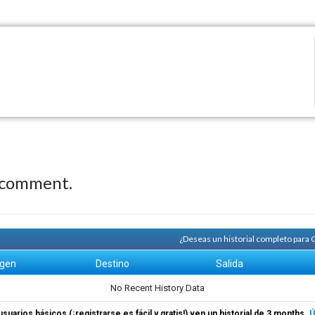
 comment.
¿Deseas un historial completo para
igen
Destino
Salida
No Recent History Data
usuarios básicos (¡registrarse es fácil y gratis!) ven un historial de 3 months.
Ú