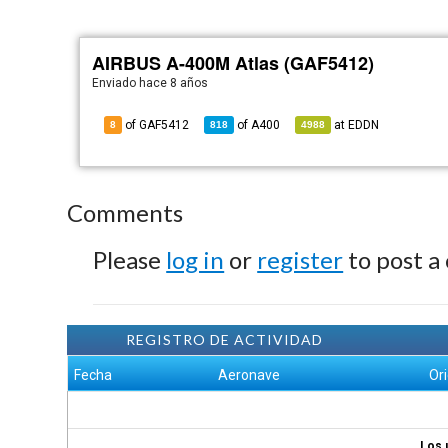
AIRBUS A-400M Atlas (GAF5412)
Enviado
hace 8 años
of GAF5412
of
A400
at
EDDN
8
818
4988
Comments
Please
log in
or
register
to post a
REGISTRO DE ACTIVIDAD
Fecha
Aeronave
Or
Los 