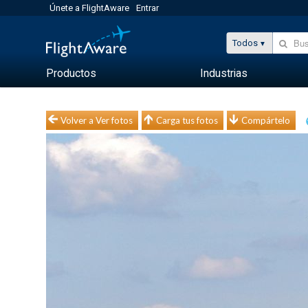
Únete a FlightAware
Entrar
Todos
Productos
Industrias
Volver a Ver fotos
Carga tus fotos
Compártelo