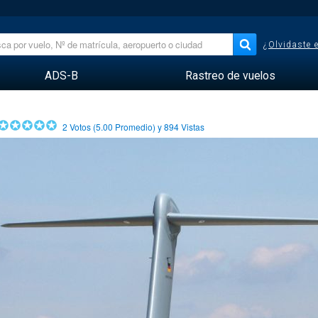
¿Olvidaste 
ADS-B
Rastreo de vuelos
2
Votos (
5.00
Promedio) y
894
Vistas