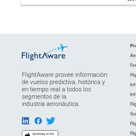
Pr
Ae
Fi
FlightAware provee información
Fl
de vuelos predictiva, histórica y
In
en tiempo real a todos los
In
segmentos de la
industria aeronáutica.
Fl
Su
Fl
Fl