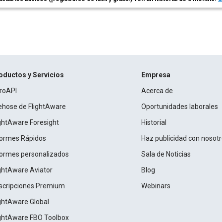
oductos y Servicios
Empresa
roAPI
Acerca de
rehose de FlightAware
Oportunidades laborales
ightAware Foresight
Historial
formes Rápidos
Haz publicidad con nosot
formes personalizados
Sala de Noticias
ightAware Aviator
Blog
scripciones Premium
Webinars
ightAware Global
ightAware FBO Toolbox