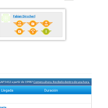
Fabian Dirscherl
 GAF5412 a partir de 1998?
Compra ahora. Recíbelo dentro de una hora.
Llegada
Duración
nete