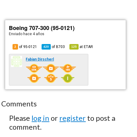
Boeing 707-300 (95-0121)
Enviado
hace 4 años
of 95-0121
of
B703
at
ETAR
2
420
125
Fabian Dirscherl
Comments
Please
log in
or
register
to post a
comment.