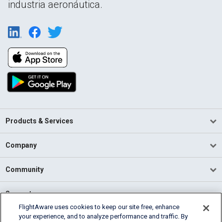
industria aeronáutica.
Products & Services
Company
Community
Support
FlightAware uses cookies to keep our site free, enhance
your experience, and to analyze performance and traffic. By
English (USA)