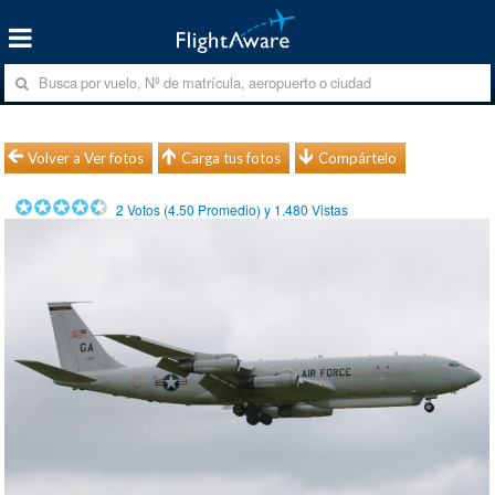
Volver a Ver fotos
Carga tus fotos
Compártelo
2
Votos (
4.50
Promedio) y
1.480
Vistas