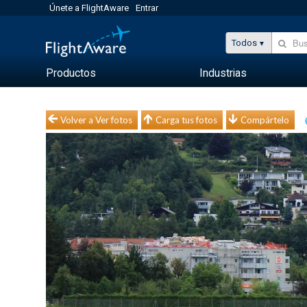
Únete a FlightAware
Entrar
Todos
Productos
Industrias
Volver a Ver fotos
Carga tus fotos
Compártelo