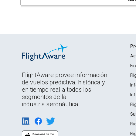
Pr
Ae
Fi
FlightAware provee información
Fl
de vuelos predictiva, histórica y
In
en tiempo real a todos los
In
segmentos de la
industria aeronáutica.
Fl
Su
Fl
Fl