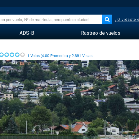
¿Olvidaste 
ADS-B
Rastreo de vuelos
1
Votos (
4.00
Promedio) y
2.691
Vistas