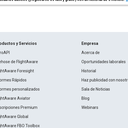
oductos y Servicios
Empresa
roAPI
Acerca de
rehose de FlightAware
Oportunidades laborales
ightAware Foresight
Historial
formes Rápidos
Haz publicidad con nosot
formes personalizados
Sala de Noticias
ightAware Aviator
Blog
scripciones Premium
Webinars
ightAware Global
ightAware FBO Toolbox