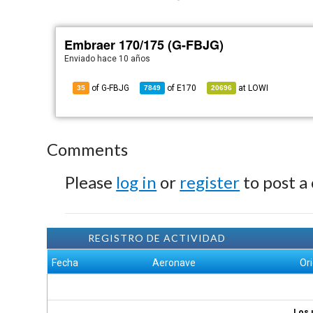
Embraer 170/175 (G-FBJG)
Enviado
hace 10 años
of G-FBJG
of
E170
at
LOWI
35
7849
20696
Comments
Please
log in
or
register
to post a
REGISTRO DE ACTIVIDAD
Fecha
Aeronave
Or
Los 