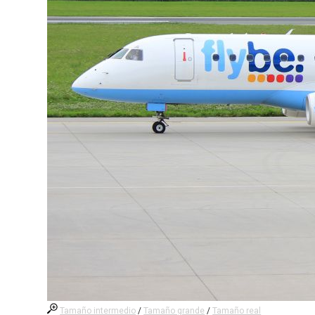
Tamaño intermedio
/
Tamaño grande
/
Tamaño real