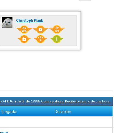
Christoph Plank
a G-FBJG a partir de 1998?
Compra ahora. Recíbelo dentro de una hora.
Llegada
Duración
nete