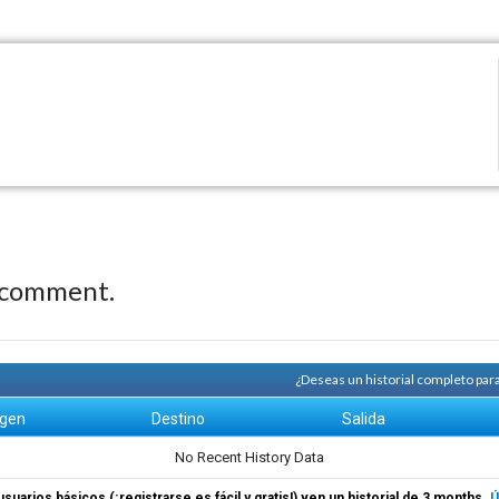
 comment.
¿Deseas un historial completo par
igen
Destino
Salida
No Recent History Data
usuarios básicos (¡registrarse es fácil y gratis!) ven un historial de 3 months.
Ú