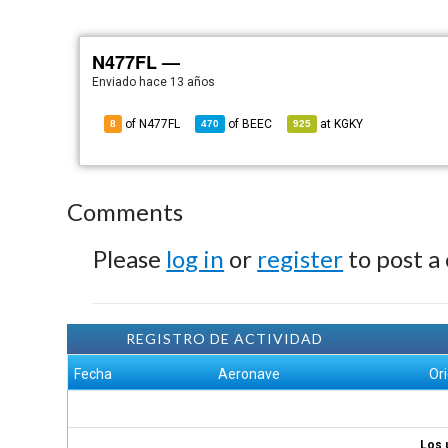
N477FL —
Enviado
hace 13 años
of N477FL
of
BEEC
at
KGKY
8
470
925
Comments
Please
log in
or
register
to post a
REGISTRO DE ACTIVIDAD
Fecha
Aeronave
Or
Los 