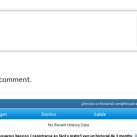
 comment.
¿Deseas un historial completo par
igen
Destino
Salida
No Recent History Data
usuarios básicos (¡registrarse es fácil y gratis!) ven un historial de 3 months.
Ú