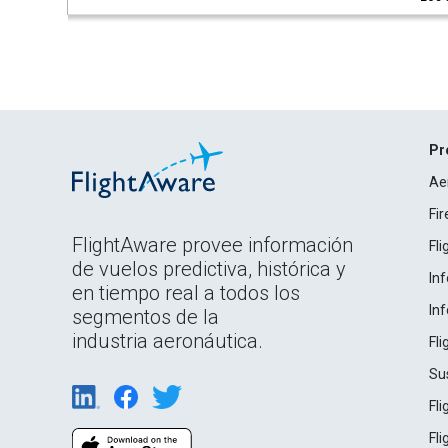
Pr
Ae
Fi
FlightAware provee información
Fl
de vuelos predictiva, histórica y
In
en tiempo real a todos los
In
segmentos de la
industria aeronáutica.
Fl
Su
Fl
Fl