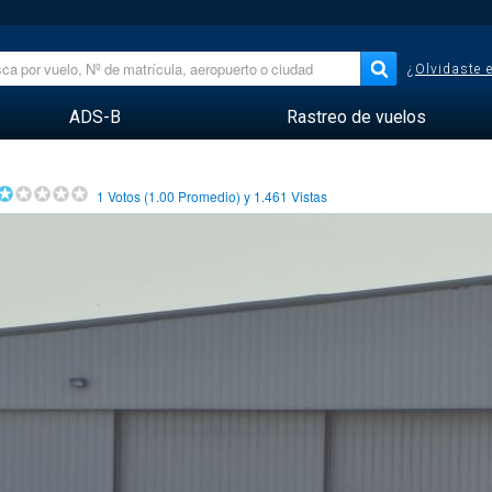
¿Olvidaste 
ADS-B
Rastreo de vuelos
1
Votos (
1.00
Promedio) y
1.461
Vistas