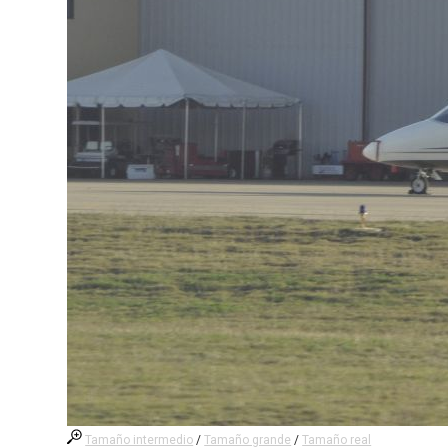
Tamaño intermedio
/
Tamaño grande
/
Tamaño real