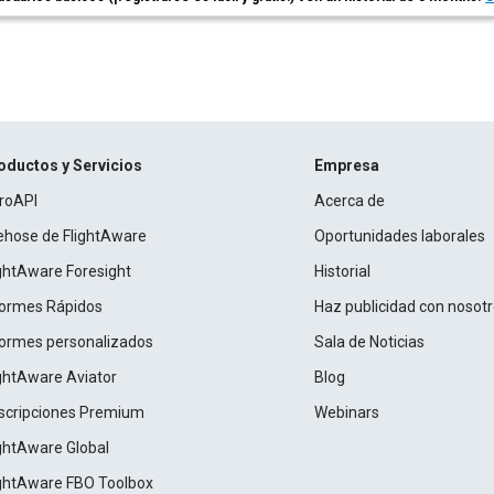
oductos y Servicios
Empresa
roAPI
Acerca de
rehose de FlightAware
Oportunidades laborales
ightAware Foresight
Historial
formes Rápidos
Haz publicidad con nosot
formes personalizados
Sala de Noticias
ightAware Aviator
Blog
scripciones Premium
Webinars
ightAware Global
ightAware FBO Toolbox