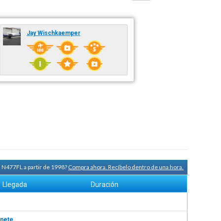
Jay Wischkaemper
a N477FL a partir de 1998?
Compra ahora. Recíbelo dentro de una hora.
Llegada
Duración
nete