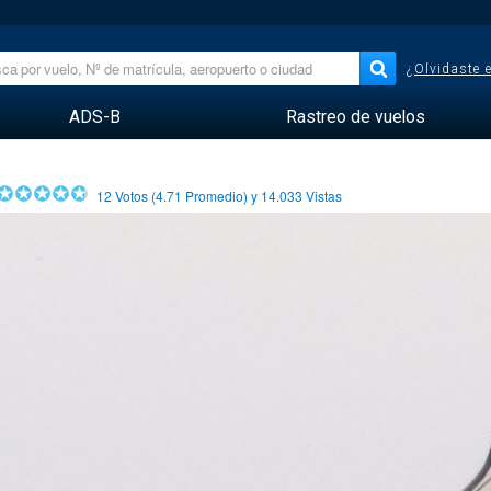
¿Olvidaste 
ADS-B
Rastreo de vuelos
12
Votos (
4.71
Promedio) y
14.033
Vistas