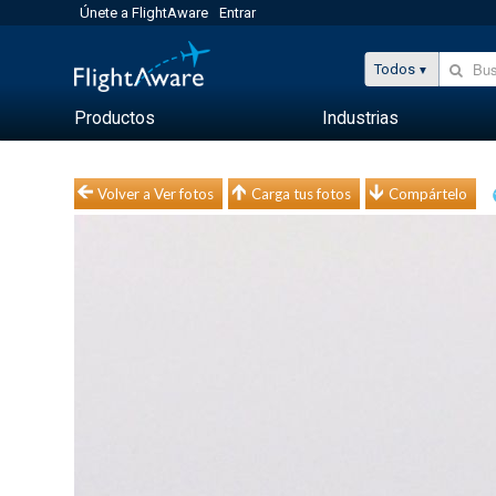
Únete a FlightAware
Entrar
Todos
Productos
Industrias
Volver a Ver fotos
Carga tus fotos
Compártelo