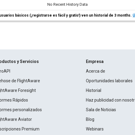
No Recent History Data
usuarios básicos (¡registrarse es fácil y gratis!) ven un historial de 3 months.
Ú
oductos y Servicios
Empresa
roAPI
Acerca de
rehose de FlightAware
Oportunidades laborales
ightAware Foresight
Historial
formes Rápidos
Haz publicidad con nosot
formes personalizados
Sala de Noticias
ightAware Aviator
Blog
scripciones Premium
Webinars