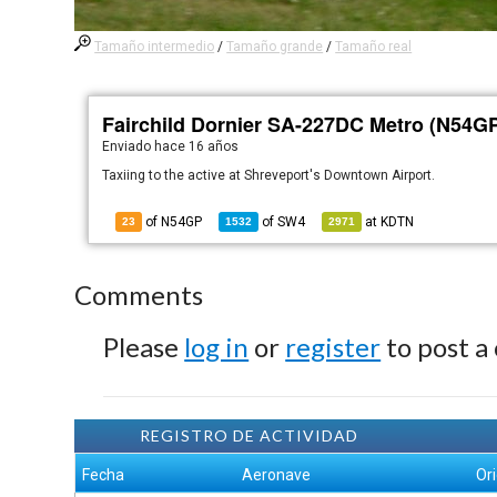
Tamaño intermedio
/
Tamaño grande
/
Tamaño real
Fairchild Dornier SA-227DC Metro (N54G
Enviado
hace 16 años
Taxiing to the active at Shreveport's Downtown Airport.
of N54GP
of
SW4
at
KDTN
23
1532
2971
Comments
Please
log in
or
register
to post a
REGISTRO DE ACTIVIDAD
Fecha
Aeronave
Or