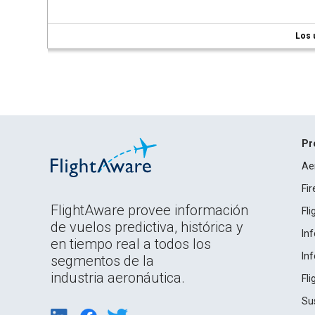
Los 
Pr
Ae
Fi
FlightAware provee información
Fl
de vuelos predictiva, histórica y
In
en tiempo real a todos los
In
segmentos de la
industria aeronáutica.
Fl
Su