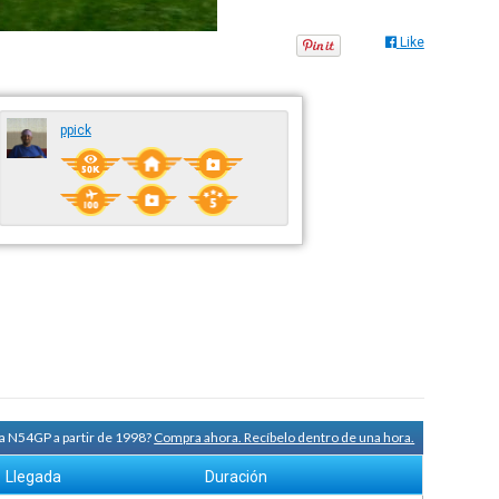
Like
ppick
ra N54GP a partir de 1998?
Compra ahora. Recíbelo dentro de una hora.
Llegada
Duración