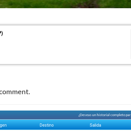
P)
 comment.
¿Deseas un historial completo pa
igen
Destino
Salida