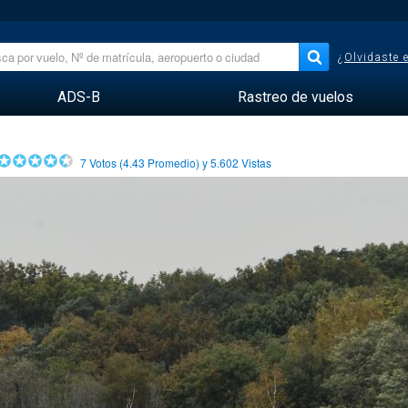
¿Olvidaste 
ADS-B
Rastreo de vuelos
7
Votos (
4.43
Promedio) y
5.602
Vistas