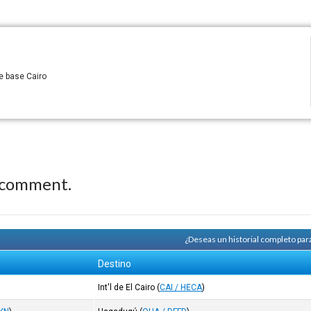
e base Cairo
 comment.
¿Deseas un historial completo par
Destino
Int'l de El Cairo
(
CAI / HECA
)