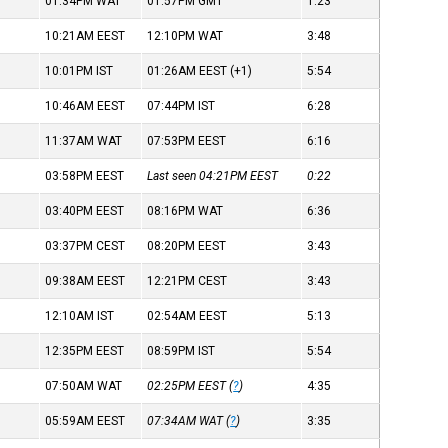
01:34PM
WAT
01:57PM
GMT
1:23
10:21AM
EEST
12:10PM
WAT
3:48
10:01PM
IST
01:26AM
EEST
(+1)
5:54
10:46AM
EEST
07:44PM
IST
6:28
11:37AM
WAT
07:53PM
EEST
6:16
03:58PM
EEST
Last seen 04:21PM
EEST
0:22
03:40PM
EEST
08:16PM
WAT
6:36
03:37PM
CEST
08:20PM
EEST
3:43
09:38AM
EEST
12:21PM
CEST
3:43
12:10AM
IST
02:54AM
EEST
5:13
12:35PM
EEST
08:59PM
IST
5:54
07:50AM
WAT
02:25PM
EEST
(
?
)
4:35
05:59AM
EEST
07:34AM
WAT
(
?
)
3:35