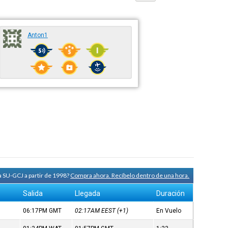
Anton1
a SU-GCJ a partir de 1998?
Compra ahora. Recíbelo dentro de una hora.
Salida
Llegada
Duración
06:17PM
GMT
02:17AM
EEST
(+1)
En Vuelo