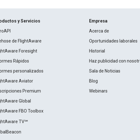
oductos y Servicios
Empresa
roAPI
Acerca de
rehose de FlightAware
Oportunidades laborales
ightAware Foresight
Historial
formes Rápidos
Haz publicidad con nosot
formes personalizados
Sala de Noticias
ightAware Aviator
Blog
scripciones Premium
Webinars
ightAware Global
ightAware FBO Toolbox
ightAware TV℠
obalBeacon