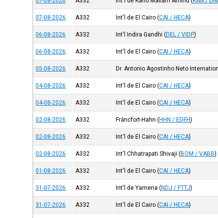
07-08-2026
A332
Int'l de Kano Mallam Aminu
(
KAN / D
07-08-2026
A332
Int'l de El Cairo
(
CAI / HECA
)
06-08-2026
A332
Int'l Indira Gandhi
(
DEL / VIDP
)
06-08-2026
A332
Int'l de El Cairo
(
CAI / HECA
)
05-08-2026
A332
Dr. Antonio Agostinho Neto Internation
04-08-2026
A332
Int'l de El Cairo
(
CAI / HECA
)
04-08-2026
A332
Int'l de El Cairo
(
CAI / HECA
)
02-08-2026
A332
Fráncfort-Hahn
(
HHN / EDFH
)
02-08-2026
A332
Int'l de El Cairo
(
CAI / HECA
)
02-08-2026
A332
Int'l Chhatrapati Shivaji
(
BOM / VABB
)
01-08-2026
A332
Int'l de El Cairo
(
CAI / HECA
)
31-07-2026
A332
Int'l de Yamena
(
NDJ / FTTJ
)
31-07-2026
A332
Int'l de El Cairo
(
CAI / HECA
)