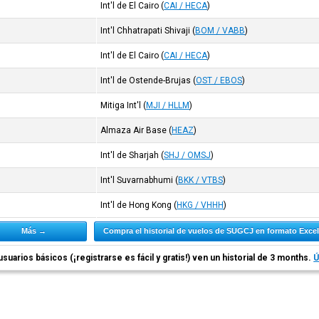
Int'l de El Cairo
(
CAI / HECA
)
Int'l Chhatrapati Shivaji
(
BOM / VABB
)
Int'l de El Cairo
(
CAI / HECA
)
Int'l de Ostende-Brujas
(
OST / EBOS
)
Mitiga Int'l
(
MJI / HLLM
)
Almaza Air Base
(
HEAZ
)
Int'l de Sharjah
(
SHJ / OMSJ
)
Int'l Suvarnabhumi
(
BKK / VTBS
)
Int'l de Hong Kong
(
HKG / VHHH
)
Más →
Compra el historial de vuelos de SUGCJ en formato Exce
usuarios básicos (¡registrarse es fácil y gratis!) ven un historial de 3 months.
Ú