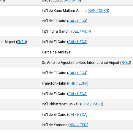
NKN
)
Uagadugú
(
OUA / DFFD
)
Int'l de Kano Mallam Aminu
(
KAN / DNKN
)
Int'l de El Cairo
(
CAI / HECA
)
Int'l Indira Gandhi
(
DEL / VIDP
)
al Airport
(
FNBJ
)
Int'l de El Cairo
(
CAI / HECA
)
Cerca de Amreya
Dr. Antonio Agostinho Neto International Airport
(
FNBJ
)
Int'l de El Cairo
(
CAI / HECA
)
Fráncfort-Hahn
(
HHN / EDFH
)
Int'l de El Cairo
(
CAI / HECA
)
Int'l Chhatrapati Shivaji
(
BOM / VABB
)
Int'l de El Cairo
(
CAI / HECA
)
Int'l de Yamena
(
NDJ / FTTJ
)