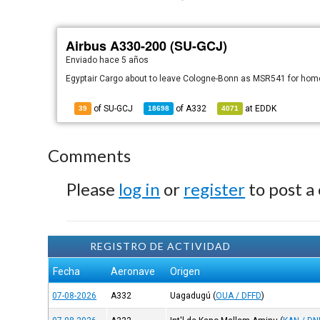
Airbus A330-200 (SU-GCJ)
Enviado
hace 5 años
Egyptair Cargo about to leave Cologne-Bonn as MSR541 for hom
of SU-GCJ
of
A332
at
EDDK
39
18698
4071
Comments
Please
log in
or
register
to post a
REGISTRO DE ACTIVIDAD
Fecha
Aeronave
Origen
07-08-2026
A332
Uagadugú
(
OUA / DFFD
)