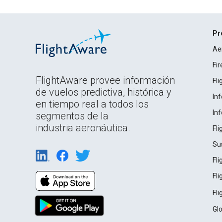
Pr
Ae
Fi
FlightAware provee información
Fl
de vuelos predictiva, histórica y
In
en tiempo real a todos los
In
segmentos de la
industria aeronáutica.
Fl
Su
Fl
Fl
Fl
Gl