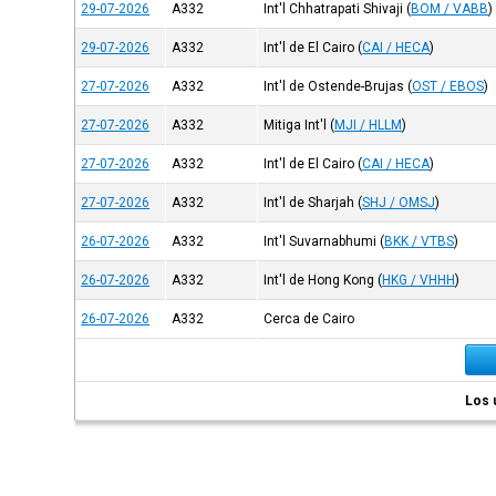
29-07-2026
A332
Int'l Chhatrapati Shivaji
(
BOM / VABB
)
29-07-2026
A332
Int'l de El Cairo
(
CAI / HECA
)
27-07-2026
A332
Int'l de Ostende-Brujas
(
OST / EBOS
)
27-07-2026
A332
Mitiga Int'l
(
MJI / HLLM
)
27-07-2026
A332
Int'l de El Cairo
(
CAI / HECA
)
27-07-2026
A332
Int'l de Sharjah
(
SHJ / OMSJ
)
26-07-2026
A332
Int'l Suvarnabhumi
(
BKK / VTBS
)
26-07-2026
A332
Int'l de Hong Kong
(
HKG / VHHH
)
26-07-2026
A332
Cerca de Cairo
Los 