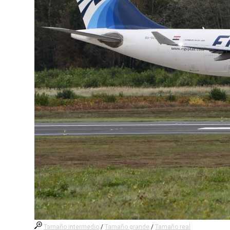
Tamaño intermedio
/
Tamaño grande
/
Tamaño real