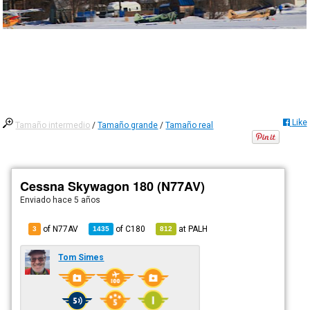
Like
Tamaño intermedio
/
Tamaño grande
/
Tamaño real
Cessna Skywagon 180 (N77AV)
Enviado
hace 5 años
of N77AV
of
C180
at
PALH
3
1435
812
Tom Simes