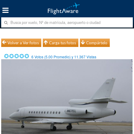
Volver a Ver fotos
Carga tus fotos
Compártelo
6
Votos (
5.00
Promedio) y
11.367
Vistas