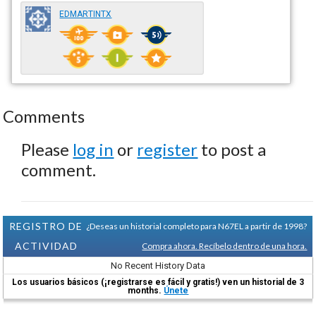
EDMARTINTX
Comments
Please
log in
or
register
to post a
comment.
REGISTRO DE
¿Deseas un historial completo para N67EL a partir de 1998?
ACTIVIDAD
Compra ahora. Recíbelo dentro de una hora.
No Recent History Data
Los usuarios básicos (¡registrarse es fácil y gratis!) ven un historial de 3
months.
Únete