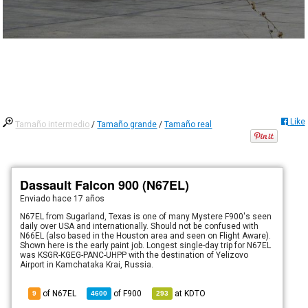
Like
Tamaño intermedio
/
Tamaño grande
/
Tamaño real
Dassault Falcon 900 (N67EL)
Enviado
hace 17 años
N67EL from Sugarland, Texas is one of many Mystere F900's seen
daily over USA and internationally. Should not be confused with
N66EL (also based in the Houston area and seen on Flight Aware).
Shown here is the early paint job. Longest single-day trip for N67EL
was KSGR-KGEG-PANC-UHPP with the destination of Yelizovo
Airport in Kamchataka Krai, Russia.
of N67EL
of
F900
at
KDTO
9
4600
293