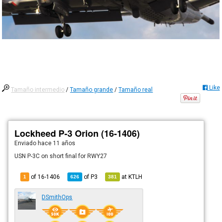
Like
Tamaño intermedio
/
Tamaño grande
/
Tamaño real
Lockheed P-3 Orion (16-1406)
Enviado
hace 11 años
USN P-3C on short final for RWY27
of 16-1406
of
P3
at
KTLH
1
626
381
DSmithOps