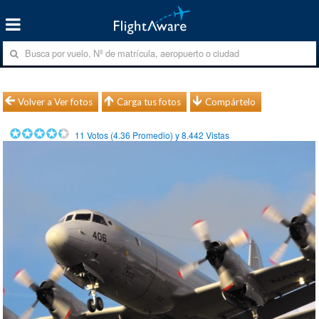
Volver a Ver fotos
Carga tus fotos
Compártelo
11
Votos (
4.36
Promedio) y
8.442
Vistas