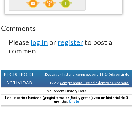
Comments
Please
log in
or
register
to post a
comment.
REGISTRO DE
¿Deseas un historial completo para 16-1406 a partir de
ACTIVIDAD
1998?
Compra ahora. Recíbelo dentro de una hora.
No Recent History Data
Los usuarios básicos (¡registrarse es fácil y gratis!) ven un historial de 3
months.
Únete