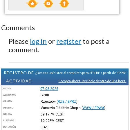
Comments
Please
log in
or
register
to post a
comment.
REGISTRO DE
¿Deseas un historial completo para SP-LRF a partir de 1998?
ACTIVIDAD
Compra ahora. Recíbelo dentro de una hora.
07-08-2026
FECHA
B788
AERONAVE
Rzeszów
(
RZE / EPRZ
)
ORIGEN
Varsovia-Frédéric Chopin
(
WAW / EPWA
)
DESTINO
09:17PM
CEST
SALIDA
10:02PM
CEST
LLEGADA
0:45
DURACIÓN