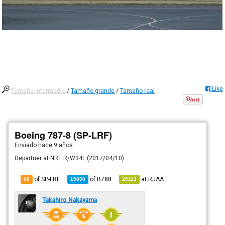
Like
Tamaño intermedio
/
Tamaño grande
/
Tamaño real
Boeing 787-8 (SP-LRF)
Enviado
hace 9 años
Departuer at NRT R/W34L (2017/04/10)
of SP-LRF
of
B788
at
RJAA
68
19890
20113
Takahiro Nakayama