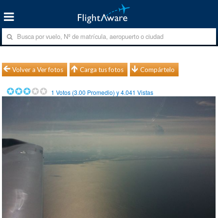
Volver a Ver fotos
Carga tus fotos
Compártelo
1
Votos (
3.00
Promedio) y
4.041
Vistas