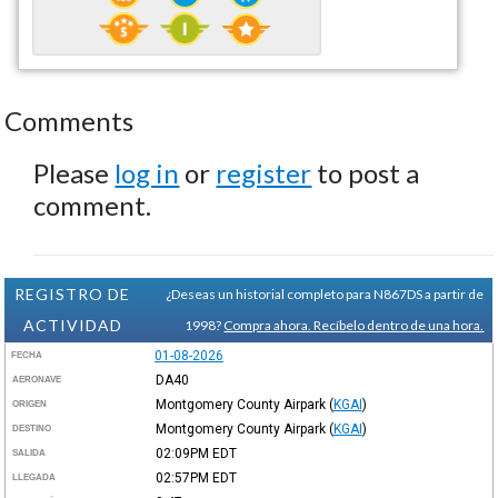
Comments
Please
log in
or
register
to post a
comment.
REGISTRO DE
¿Deseas un historial completo para N867DS a partir de
ACTIVIDAD
1998?
Compra ahora. Recíbelo dentro de una hora.
01-08-2026
FECHA
DA40
AERONAVE
Montgomery County Airpark
(
KGAI
)
ORIGEN
Montgomery County Airpark
(
KGAI
)
DESTINO
02:09PM
EDT
SALIDA
02:57PM
EDT
LLEGADA