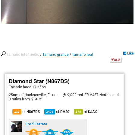
Like
Tamaño intermedio
/
Tamaño grande
/
Tamaño real
Diamond Star (N867DS)
Enviado
hace 17 años
25nm off Jacksonville, FL coast @ 9,000msl IFR V437 Northbound
3 miles from STARY
of N867DS
of
DA40
at
KJAX
132
2409
175
Fred Ferrara