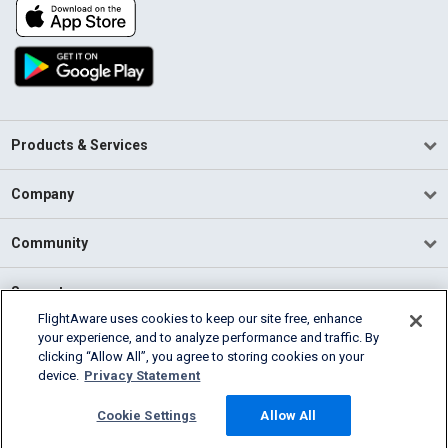
Products & Services
Company
Community
Support
FlightAware uses cookies to keep our site free, enhance
your experience, and to analyze performance and traffic. By
English (USA)
clicking “Allow All”, you agree to storing cookies on your
2026 FlightAware
device.
Privacy Statement
Terms of Use
Privacy
Cookie Settings
Cookie Settings
Allow All