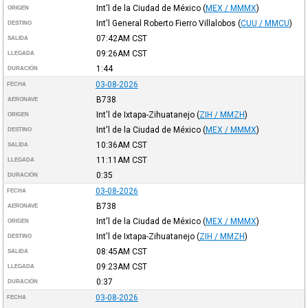
Int'l de la Ciudad de México
(
MEX / MMMX
)
ORIGEN
Int'l General Roberto Fierro Villalobos
(
CUU / MMCU
)
DESTINO
07:42AM
CST
SALIDA
09:26AM
CST
LLEGADA
1:44
DURACIÓN
03-08-2026
FECHA
B738
AERONAVE
Int'l de Ixtapa-Zihuatanejo
(
ZIH / MMZH
)
ORIGEN
Int'l de la Ciudad de México
(
MEX / MMMX
)
DESTINO
10:36AM
CST
SALIDA
11:11AM
CST
LLEGADA
0:35
DURACIÓN
03-08-2026
FECHA
B738
AERONAVE
Int'l de la Ciudad de México
(
MEX / MMMX
)
ORIGEN
Int'l de Ixtapa-Zihuatanejo
(
ZIH / MMZH
)
DESTINO
08:45AM
CST
SALIDA
09:23AM
CST
LLEGADA
0:37
DURACIÓN
03-08-2026
FECHA