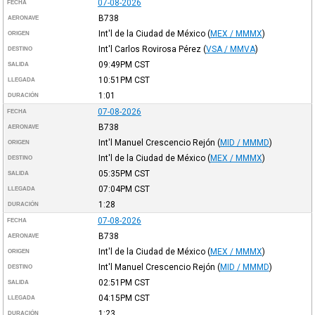
07-08-2026
FECHA
B738
AERONAVE
Int'l de la Ciudad de México
(
MEX / MMMX
)
ORIGEN
Int'l Carlos Rovirosa Pérez
(
VSA / MMVA
)
DESTINO
09:49PM
CST
SALIDA
10:51PM
CST
LLEGADA
1:01
DURACIÓN
07-08-2026
FECHA
B738
AERONAVE
Int'l Manuel Crescencio Rejón
(
MID / MMMD
)
ORIGEN
Int'l de la Ciudad de México
(
MEX / MMMX
)
DESTINO
05:35PM
CST
SALIDA
07:04PM
CST
LLEGADA
1:28
DURACIÓN
07-08-2026
FECHA
B738
AERONAVE
Int'l de la Ciudad de México
(
MEX / MMMX
)
ORIGEN
Int'l Manuel Crescencio Rejón
(
MID / MMMD
)
DESTINO
02:51PM
CST
SALIDA
04:15PM
CST
LLEGADA
1:23
DURACIÓN