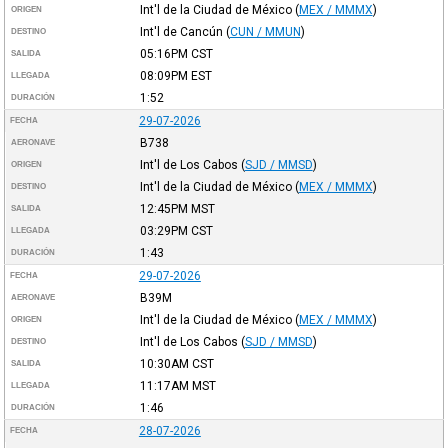
Int'l de la Ciudad de México
(
MEX / MMMX
)
ORIGEN
Int'l de Cancún
(
CUN / MMUN
)
DESTINO
05:16PM
CST
SALIDA
08:09PM
EST
LLEGADA
1:52
DURACIÓN
29-07-2026
FECHA
B738
AERONAVE
Int'l de Los Cabos
(
SJD / MMSD
)
ORIGEN
Int'l de la Ciudad de México
(
MEX / MMMX
)
DESTINO
12:45PM
MST
SALIDA
03:29PM
CST
LLEGADA
1:43
DURACIÓN
29-07-2026
FECHA
B39M
AERONAVE
Int'l de la Ciudad de México
(
MEX / MMMX
)
ORIGEN
Int'l de Los Cabos
(
SJD / MMSD
)
DESTINO
10:30AM
CST
SALIDA
11:17AM
MST
LLEGADA
1:46
DURACIÓN
28-07-2026
FECHA