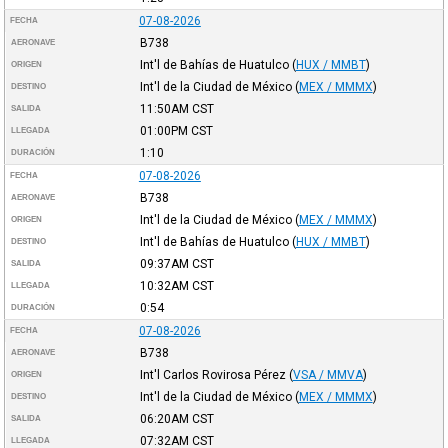
07-08-2026
FECHA
B738
AERONAVE
Int'l de Bahías de Huatulco
(
HUX / MMBT
)
ORIGEN
Int'l de la Ciudad de México
(
MEX / MMMX
)
DESTINO
11:50AM
CST
SALIDA
01:00PM
CST
LLEGADA
1:10
DURACIÓN
07-08-2026
FECHA
B738
AERONAVE
Int'l de la Ciudad de México
(
MEX / MMMX
)
ORIGEN
Int'l de Bahías de Huatulco
(
HUX / MMBT
)
DESTINO
09:37AM
CST
SALIDA
10:32AM
CST
LLEGADA
0:54
DURACIÓN
07-08-2026
FECHA
B738
AERONAVE
Int'l Carlos Rovirosa Pérez
(
VSA / MMVA
)
ORIGEN
Int'l de la Ciudad de México
(
MEX / MMMX
)
DESTINO
06:20AM
CST
SALIDA
07:32AM
CST
LLEGADA