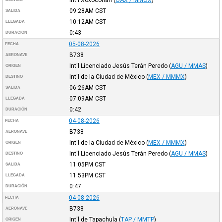
09:28AM
CST
SALIDA
10:12AM
CST
LLEGADA
0:43
DURACIÓN
05-08-2026
FECHA
B738
AERONAVE
Int'l Licenciado Jesús Terán Peredo
(
AGU / MMAS
)
ORIGEN
Int'l de la Ciudad de México
(
MEX / MMMX
)
DESTINO
06:26AM
CST
SALIDA
07:09AM
CST
LLEGADA
0:42
DURACIÓN
04-08-2026
FECHA
B738
AERONAVE
Int'l de la Ciudad de México
(
MEX / MMMX
)
ORIGEN
Int'l Licenciado Jesús Terán Peredo
(
AGU / MMAS
)
DESTINO
11:05PM
CST
SALIDA
11:53PM
CST
LLEGADA
0:47
DURACIÓN
04-08-2026
FECHA
B738
AERONAVE
Int'l de Tapachula
(
TAP / MMTP
)
ORIGEN