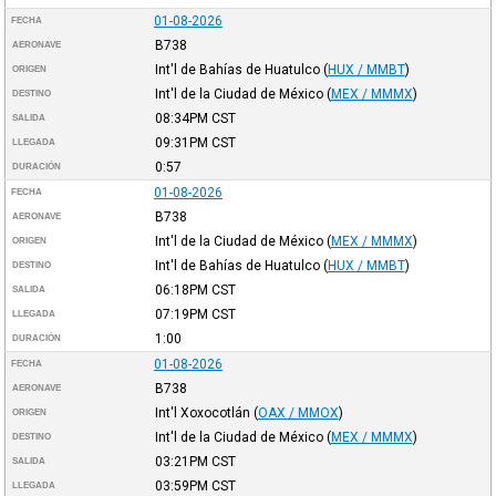
01-08-2026
FECHA
B738
AERONAVE
Int'l de Bahías de Huatulco
(
HUX / MMBT
)
ORIGEN
Int'l de la Ciudad de México
(
MEX / MMMX
)
DESTINO
08:34PM
CST
SALIDA
09:31PM
CST
LLEGADA
0:57
DURACIÓN
01-08-2026
FECHA
B738
AERONAVE
Int'l de la Ciudad de México
(
MEX / MMMX
)
ORIGEN
Int'l de Bahías de Huatulco
(
HUX / MMBT
)
DESTINO
06:18PM
CST
SALIDA
07:19PM
CST
LLEGADA
1:00
DURACIÓN
01-08-2026
FECHA
B738
AERONAVE
Int'l Xoxocotlán
(
OAX / MMOX
)
ORIGEN
Int'l de la Ciudad de México
(
MEX / MMMX
)
DESTINO
03:21PM
CST
SALIDA
03:59PM
CST
LLEGADA