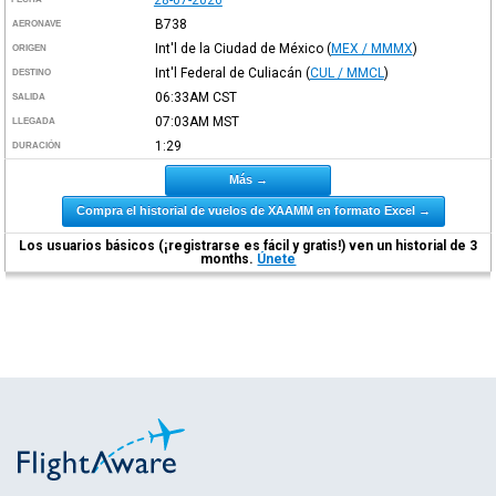
B738
AERONAVE
Int'l de la Ciudad de México
(
MEX / MMMX
)
ORIGEN
Int'l Federal de Culiacán
(
CUL / MMCL
)
DESTINO
06:33AM
CST
SALIDA
07:03AM
MST
LLEGADA
1:29
DURACIÓN
Más →
Compra el historial de vuelos de XAAMM en formato Excel →
Los usuarios básicos (¡registrarse es fácil y gratis!) ven un historial de 3
months.
Únete