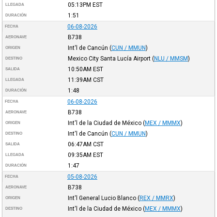
05:13PM
EST
LLEGADA
1:51
DURACIÓN
06-08-2026
FECHA
B738
AERONAVE
Int'l de Cancún
(
CUN / MMUN
)
ORIGEN
Mexico City Santa Lucía Airport
(
NLU / MMSM
)
DESTINO
10:50AM
EST
SALIDA
11:39AM
CST
LLEGADA
1:48
DURACIÓN
06-08-2026
FECHA
B738
AERONAVE
Int'l de la Ciudad de México
(
MEX / MMMX
)
ORIGEN
Int'l de Cancún
(
CUN / MMUN
)
DESTINO
06:47AM
CST
SALIDA
09:35AM
EST
LLEGADA
1:47
DURACIÓN
05-08-2026
FECHA
B738
AERONAVE
Int'l General Lucio Blanco
(
REX / MMRX
)
ORIGEN
Int'l de la Ciudad de México
(
MEX / MMMX
)
DESTINO