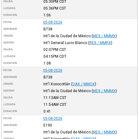
05:30PM
CDT
SALIDA
05:36PM
CST
LLEGADA
1:06
DURACIÓN
05-08-2026
FECHA
B738
AERONAVE
Int'l de la Ciudad de México
(
MEX / MMMX
)
ORIGEN
Int'l General Lucio Blanco
(
REX / MMRX
)
DESTINO
02:07PM
CST
SALIDA
04:15PM
CDT
LLEGADA
1:08
DURACIÓN
05-08-2026
FECHA
B738
AERONAVE
Int'l Xoxocotlán
(
OAX / MMOX
)
ORIGEN
Int'l de la Ciudad de México
(
MEX / MMMX
)
DESTINO
11:13AM
CST
SALIDA
11:54AM
CST
LLEGADA
0:41
DURACIÓN
05-08-2026
FECHA
E190
AERONAVE
Int'l de la Ciudad de México
(
MEX / MMMX
)
ORIGEN
Int'l Xoxocotlán
(
OAX / MMOX
)
DESTINO