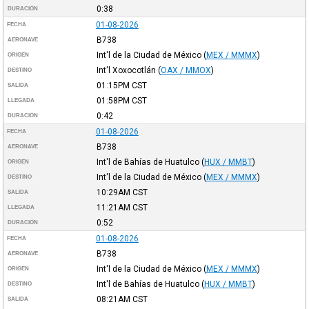
0:38
DURACIÓN
01-08-2026
FECHA
B738
AERONAVE
Int'l de la Ciudad de México
(
MEX / MMMX
)
ORIGEN
Int'l Xoxocotlán
(
OAX / MMOX
)
DESTINO
01:15PM
CST
SALIDA
01:58PM
CST
LLEGADA
0:42
DURACIÓN
01-08-2026
FECHA
B738
AERONAVE
Int'l de Bahías de Huatulco
(
HUX / MMBT
)
ORIGEN
Int'l de la Ciudad de México
(
MEX / MMMX
)
DESTINO
10:29AM
CST
SALIDA
11:21AM
CST
LLEGADA
0:52
DURACIÓN
01-08-2026
FECHA
B738
AERONAVE
Int'l de la Ciudad de México
(
MEX / MMMX
)
ORIGEN
Int'l de Bahías de Huatulco
(
HUX / MMBT
)
DESTINO
08:21AM
CST
SALIDA