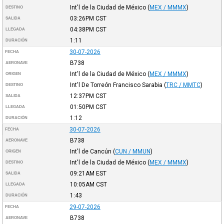
Int'l de la Ciudad de México
(
MEX / MMMX
)
DESTINO
03:26PM
CST
SALIDA
04:38PM
CST
LLEGADA
1:11
DURACIÓN
30-07-2026
FECHA
B738
AERONAVE
Int'l de la Ciudad de México
(
MEX / MMMX
)
ORIGEN
Int'l De Torreón Francisco Sarabia
(
TRC / MMTC
)
DESTINO
12:37PM
CST
SALIDA
01:50PM
CST
LLEGADA
1:12
DURACIÓN
30-07-2026
FECHA
B738
AERONAVE
Int'l de Cancún
(
CUN / MMUN
)
ORIGEN
Int'l de la Ciudad de México
(
MEX / MMMX
)
DESTINO
09:21AM
EST
SALIDA
10:05AM
CST
LLEGADA
1:43
DURACIÓN
29-07-2026
FECHA
B738
AERONAVE