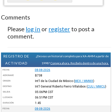
Comments
Please
log in
or
register
to post a
comment.
REGISTRO DE
¿Deseas un historial completo para XA-AMM a partir de
ACTIVIDAD
1998?
Compra ahora. Recíbelo dentro de una hora.
08-08-2026
FECHA
B738
AERONAVE
Int'l de la Ciudad de México
(
MEX / MMMX
)
ORIGEN
Int'l General Roberto Fierro Villalobos
(
CUU / MMCU
)
DESTINO
05:06PM
CST
SALIDA
06:51PM
CST
LLEGADA
1:45
DURACIÓN
08-08-2026
FECHA