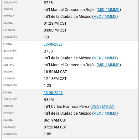
B738
AERONAVE
Int'l Manuel Crescencio Rejón
(
MID / MMMD
)
ORIGEN
Int'l de la Ciudad de México
(
MEX / MMMX
)
DESTINO
01:28PM
CST
SALIDA
03:00PM
CST
LLEGADA
1:31
DURACIÓN
08-08-2026
FECHA
B738
AERONAVE
Int'l de la Ciudad de México
(
MEX / MMMX
)
ORIGEN
Int'l Manuel Crescencio Rejón
(
MID / MMMD
)
DESTINO
10:50AM
CST
SALIDA
12:13PM
CST
LLEGADA
1:23
DURACIÓN
08-08-2026
FECHA
B39M
AERONAVE
Int'l Carlos Rovirosa Pérez
(
VSA / MMVA
)
ORIGEN
Int'l de la Ciudad de México
(
MEX / MMMX
)
DESTINO
06:19AM
CST
SALIDA
07:28AM
CST
LLEGADA
1:09
DURACIÓN