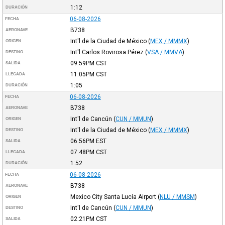
1:12
DURACIÓN
06-08-2026
FECHA
B738
AERONAVE
Int'l de la Ciudad de México
(
MEX / MMMX
)
ORIGEN
Int'l Carlos Rovirosa Pérez
(
VSA / MMVA
)
DESTINO
09:59PM
CST
SALIDA
11:05PM
CST
LLEGADA
1:05
DURACIÓN
06-08-2026
FECHA
B738
AERONAVE
Int'l de Cancún
(
CUN / MMUN
)
ORIGEN
Int'l de la Ciudad de México
(
MEX / MMMX
)
DESTINO
06:56PM
EST
SALIDA
07:48PM
CST
LLEGADA
1:52
DURACIÓN
06-08-2026
FECHA
B738
AERONAVE
Mexico City Santa Lucía Airport
(
NLU / MMSM
)
ORIGEN
Int'l de Cancún
(
CUN / MMUN
)
DESTINO
02:21PM
CST
SALIDA