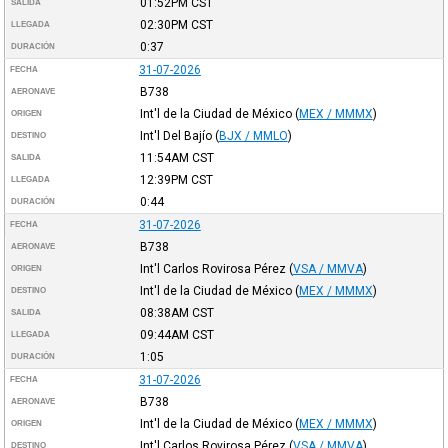
01:52PM
CST
SALIDA
02:30PM
CST
LLEGADA
0:37
DURACIÓN
31-07-2026
FECHA
B738
AERONAVE
Int'l de la Ciudad de México
(
MEX / MMMX
)
ORIGEN
Int'l Del Bajío
(
BJX / MMLO
)
DESTINO
11:54AM
CST
SALIDA
12:39PM
CST
LLEGADA
0:44
DURACIÓN
31-07-2026
FECHA
B738
AERONAVE
Int'l Carlos Rovirosa Pérez
(
VSA / MMVA
)
ORIGEN
Int'l de la Ciudad de México
(
MEX / MMMX
)
DESTINO
08:38AM
CST
SALIDA
09:44AM
CST
LLEGADA
1:05
DURACIÓN
31-07-2026
FECHA
B738
AERONAVE
Int'l de la Ciudad de México
(
MEX / MMMX
)
ORIGEN
Int'l Carlos Rovirosa Pérez
(
VSA / MMVA
)
DESTINO