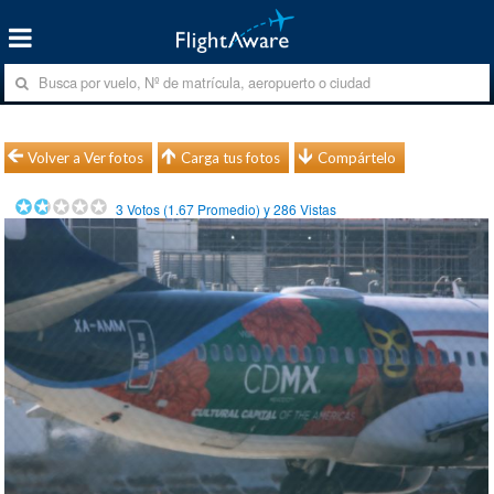
Volver a Ver fotos
Carga tus fotos
Compártelo
3
Votos (
1.67
Promedio) y
286
Vistas