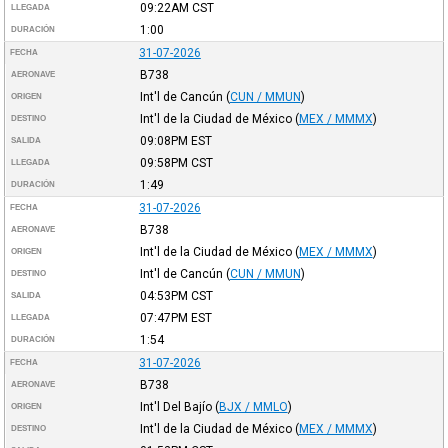
09:22AM
CST
LLEGADA
1:00
DURACIÓN
31-07-2026
FECHA
B738
AERONAVE
Int'l de Cancún
(
CUN / MMUN
)
ORIGEN
Int'l de la Ciudad de México
(
MEX / MMMX
)
DESTINO
09:08PM
EST
SALIDA
09:58PM
CST
LLEGADA
1:49
DURACIÓN
31-07-2026
FECHA
B738
AERONAVE
Int'l de la Ciudad de México
(
MEX / MMMX
)
ORIGEN
Int'l de Cancún
(
CUN / MMUN
)
DESTINO
04:53PM
CST
SALIDA
07:47PM
EST
LLEGADA
1:54
DURACIÓN
31-07-2026
FECHA
B738
AERONAVE
Int'l Del Bajío
(
BJX / MMLO
)
ORIGEN
Int'l de la Ciudad de México
(
MEX / MMMX
)
DESTINO