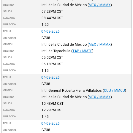
Int'l de la Ciudad de México
(
MEX / MMMX
)
DESTINO
07:23PM
CST
SALIDA
08:44PM
CST
LLEGADA
1:20
DURACIÓN
04-08-2026
FECHA
B738
AERONAVE
Int'l de la Ciudad de México
(
MEX / MMMX
)
ORIGEN
Int'l de Tapachula
(
TAP / MMTP
)
DESTINO
05:02PM
CST
SALIDA
06:18PM
CST
LLEGADA
1:15
DURACIÓN
04-08-2026
FECHA
B738
AERONAVE
Int'l General Roberto Fierro Villalobos
(
CUU / MMCU
)
ORIGEN
Int'l de la Ciudad de México
(
MEX / MMMX
)
DESTINO
10:43AM
CST
SALIDA
12:29PM
CST
LLEGADA
1:45
DURACIÓN
04-08-2026
FECHA
B738
AERONAVE