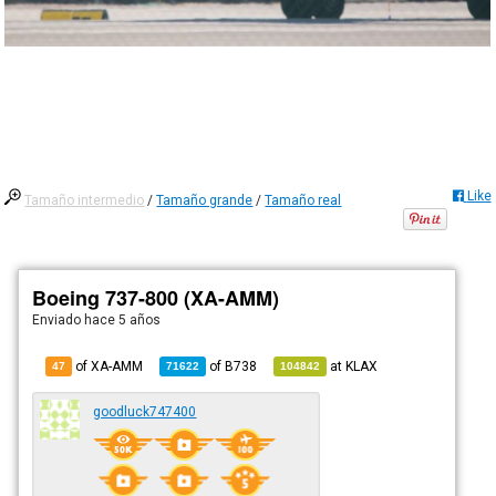
Like
Tamaño intermedio
/
Tamaño grande
/
Tamaño real
Boeing 737-800 (XA-AMM)
Enviado
hace 5 años
of XA-AMM
of
B738
at
KLAX
47
71622
104842
goodluck747400