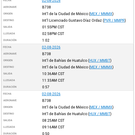
02-08-2026
FECHA
B738
AERONAVE
Int'l de la Ciudad de México
(
MEX / MMMX
)
ORIGEN
Int'l Licenciado Gustavo Díaz Ordaz
(
PVR / MMPR
)
DESTINO
01:55PM
CST
SALIDA
02:58PM
CST
LLEGADA
1:02
DURACIÓN
02-08-2026
FECHA
B738
AERONAVE
Int'l de Bahías de Huatulco
(
HUX / MMBT
)
ORIGEN
Int'l de la Ciudad de México
(
MEX / MMMX
)
DESTINO
10:36AM
CST
SALIDA
11:33AM
CST
LLEGADA
0:57
DURACIÓN
02-08-2026
FECHA
B738
AERONAVE
Int'l de la Ciudad de México
(
MEX / MMMX
)
ORIGEN
Int'l de Bahías de Huatulco
(
HUX / MMBT
)
DESTINO
08:25AM
CST
SALIDA
09:16AM
CST
LLEGADA
0:50
DURACIÓN