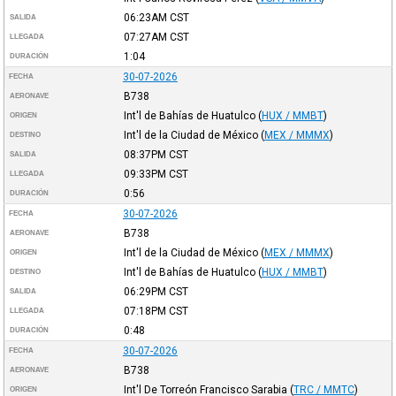
06:23AM
CST
SALIDA
07:27AM
CST
LLEGADA
1:04
DURACIÓN
30-07-2026
FECHA
B738
AERONAVE
Int'l de Bahías de Huatulco
(
HUX / MMBT
)
ORIGEN
Int'l de la Ciudad de México
(
MEX / MMMX
)
DESTINO
08:37PM
CST
SALIDA
09:33PM
CST
LLEGADA
0:56
DURACIÓN
30-07-2026
FECHA
B738
AERONAVE
Int'l de la Ciudad de México
(
MEX / MMMX
)
ORIGEN
Int'l de Bahías de Huatulco
(
HUX / MMBT
)
DESTINO
06:29PM
CST
SALIDA
07:18PM
CST
LLEGADA
0:48
DURACIÓN
30-07-2026
FECHA
B738
AERONAVE
Int'l De Torreón Francisco Sarabia
(
TRC / MMTC
)
ORIGEN