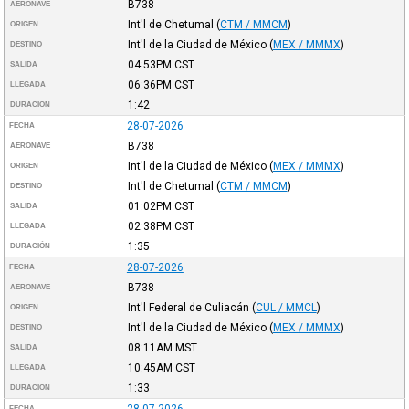
B738
AERONAVE
Int'l de Chetumal
(
CTM / MMCM
)
ORIGEN
Int'l de la Ciudad de México
(
MEX / MMMX
)
DESTINO
04:53PM
CST
SALIDA
06:36PM
CST
LLEGADA
1:42
DURACIÓN
28-07-2026
FECHA
B738
AERONAVE
Int'l de la Ciudad de México
(
MEX / MMMX
)
ORIGEN
Int'l de Chetumal
(
CTM / MMCM
)
DESTINO
01:02PM
CST
SALIDA
02:38PM
CST
LLEGADA
1:35
DURACIÓN
28-07-2026
FECHA
B738
AERONAVE
Int'l Federal de Culiacán
(
CUL / MMCL
)
ORIGEN
Int'l de la Ciudad de México
(
MEX / MMMX
)
DESTINO
08:11AM
MST
SALIDA
10:45AM
CST
LLEGADA
1:33
DURACIÓN
28-07-2026
FECHA