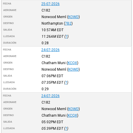
25-07-2026
FECHA
C182
AERONAVE
Norwood Meml
(
KOWD
)
ORIGEN
Northampton
(
7B2
)
DESTINO
10:57AM
EDT
SALIDA
11:26AM
EDT
(
?
)
LLEGADA
0:28
DURACIÓN
24-07-2026
FECHA
C182
AERONAVE
Chatham Muni
(
KCQX
)
ORIGEN
Norwood Meml
(
KOWD
)
DESTINO
07:06PM
EDT
SALIDA
07:35PM
EDT
(
?
)
LLEGADA
0:29
DURACIÓN
24-07-2026
FECHA
C182
AERONAVE
Norwood Meml
(
KOWD
)
ORIGEN
Chatham Muni
(
KCQX
)
DESTINO
05:02PM
EDT
SALIDA
05:39PM
EDT
(
?
)
LLEGADA