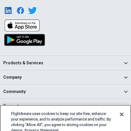
Products & Services
Company
Community
Support
FlightAware uses cookies to keep our site free, enhance
your experience, and to analyze performance and traffic. By
English (USA)
clicking “Allow All”, you agree to storing cookies on your
2026 FlightAware
device.
Privacy Statement