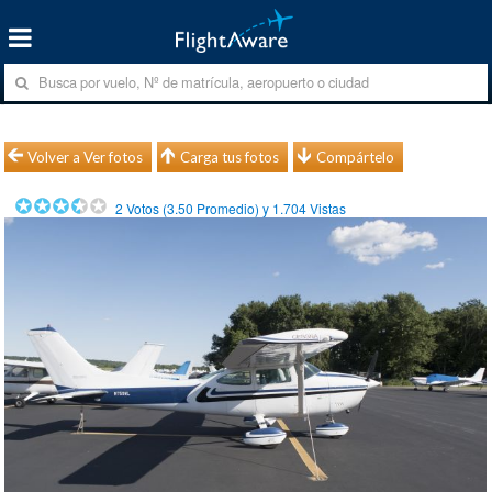
Volver a Ver fotos
Carga tus fotos
Compártelo
2
Votos (
3.50
Promedio) y
1.704
Vistas