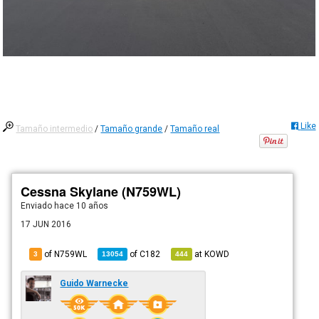
Like
Tamaño intermedio
/
Tamaño grande
/
Tamaño real
Cessna Skylane (N759WL)
Enviado
hace 10 años
17 JUN 2016
of N759WL
of
C182
at
KOWD
3
13054
444
Guido Warnecke