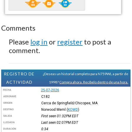
Comments
Please
log in
or
register
to post a
comment.
REGISTRO DE
¿Deseas un historial completo para N759WL a partir de
ACTIVIDAD
1998?
Compra ahora. Recíbelo dentro de una hora.
25-07-2026
FECHA
C182
AERONAVE
Cerca de Springfield/Chicopee, MA
ORIGEN
Norwood Meml
(
KOWD
)
DESTINO
First seen 01:32PM
EDT
SALIDA
Last seen 02:07PM
EDT
LLEGADA
0:34
DURACIÓN