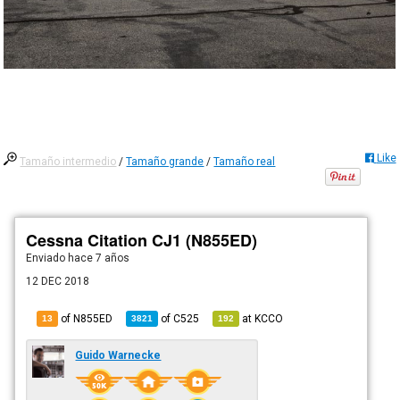
Like
Tamaño intermedio
/
Tamaño grande
/
Tamaño real
Cessna Citation CJ1 (N855ED)
Enviado
hace 7 años
12 DEC 2018
of N855ED
of
C525
at
KCCO
13
3821
192
Guido Warnecke