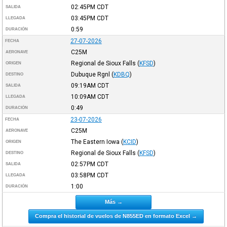
02:45PM
CDT
SALIDA
03:45PM
CDT
LLEGADA
0:59
DURACIÓN
27-07-2026
FECHA
C25M
AERONAVE
Regional de Sioux Falls
(
KFSD
)
ORIGEN
Dubuque Rgnl
(
KDBQ
)
DESTINO
09:19AM
CDT
SALIDA
10:09AM
CDT
LLEGADA
0:49
DURACIÓN
23-07-2026
FECHA
C25M
AERONAVE
The Eastern Iowa
(
KCID
)
ORIGEN
Regional de Sioux Falls
(
KFSD
)
DESTINO
02:57PM
CDT
SALIDA
03:58PM
CDT
LLEGADA
1:00
DURACIÓN
Más →
Compra el historial de vuelos de N855ED en formato Excel →