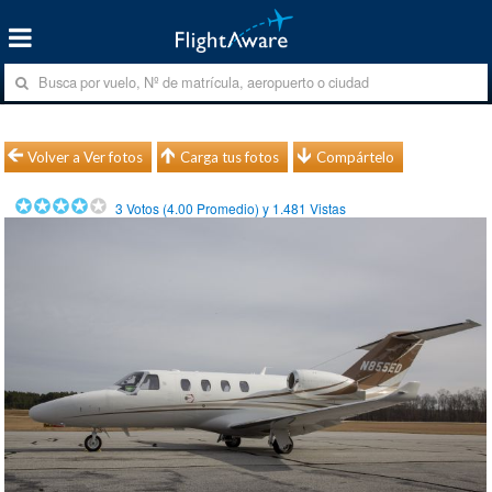
Volver a Ver fotos
Carga tus fotos
Compártelo
3
Votos (
4.00
Promedio) y
1.481
Vistas