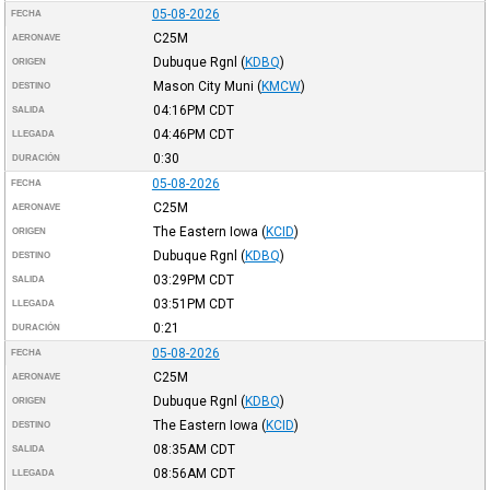
05-08-2026
FECHA
C25M
AERONAVE
Dubuque Rgnl
(
KDBQ
)
ORIGEN
Mason City Muni
(
KMCW
)
DESTINO
04:16PM
CDT
SALIDA
04:46PM
CDT
LLEGADA
0:30
DURACIÓN
05-08-2026
FECHA
C25M
AERONAVE
The Eastern Iowa
(
KCID
)
ORIGEN
Dubuque Rgnl
(
KDBQ
)
DESTINO
03:29PM
CDT
SALIDA
03:51PM
CDT
LLEGADA
0:21
DURACIÓN
05-08-2026
FECHA
C25M
AERONAVE
Dubuque Rgnl
(
KDBQ
)
ORIGEN
The Eastern Iowa
(
KCID
)
DESTINO
08:35AM
CDT
SALIDA
08:56AM
CDT
LLEGADA