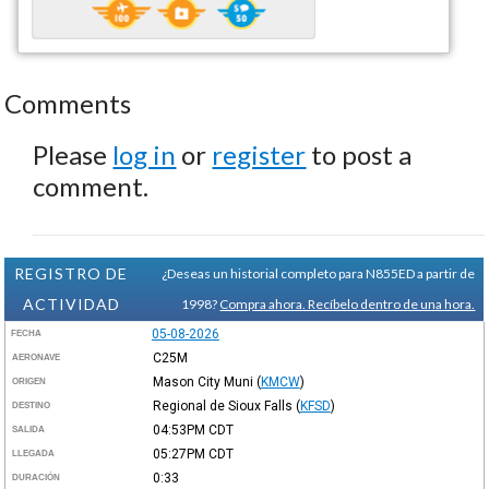
Comments
Please
log in
or
register
to post a
comment.
REGISTRO DE
¿Deseas un historial completo para N855ED a partir de
ACTIVIDAD
1998?
Compra ahora. Recíbelo dentro de una hora.
05-08-2026
FECHA
C25M
AERONAVE
Mason City Muni
(
KMCW
)
ORIGEN
Regional de Sioux Falls
(
KFSD
)
DESTINO
04:53PM
CDT
SALIDA
05:27PM
CDT
LLEGADA
0:33
DURACIÓN