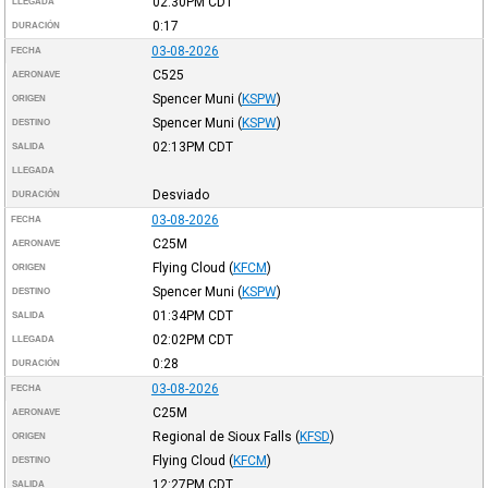
02:30PM
CDT
LLEGADA
0:17
DURACIÓN
03-08-2026
FECHA
C525
AERONAVE
Spencer Muni
(
KSPW
)
ORIGEN
Spencer Muni
(
KSPW
)
DESTINO
02:13PM
CDT
SALIDA
LLEGADA
Desviado
DURACIÓN
03-08-2026
FECHA
C25M
AERONAVE
Flying Cloud
(
KFCM
)
ORIGEN
Spencer Muni
(
KSPW
)
DESTINO
01:34PM
CDT
SALIDA
02:02PM
CDT
LLEGADA
0:28
DURACIÓN
03-08-2026
FECHA
C25M
AERONAVE
Regional de Sioux Falls
(
KFSD
)
ORIGEN
Flying Cloud
(
KFCM
)
DESTINO
12:27PM
CDT
SALIDA