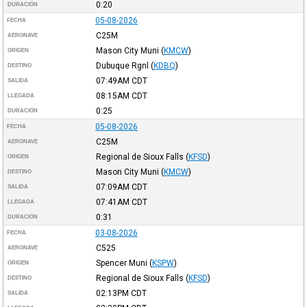
0:20
DURACIÓN
05-08-2026
FECHA
C25M
AERONAVE
Mason City Muni
(
KMCW
)
ORIGEN
Dubuque Rgnl
(
KDBQ
)
DESTINO
07:49AM
CDT
SALIDA
08:15AM
CDT
LLEGADA
0:25
DURACIÓN
05-08-2026
FECHA
C25M
AERONAVE
Regional de Sioux Falls
(
KFSD
)
ORIGEN
Mason City Muni
(
KMCW
)
DESTINO
07:09AM
CDT
SALIDA
07:41AM
CDT
LLEGADA
0:31
DURACIÓN
03-08-2026
FECHA
C525
AERONAVE
Spencer Muni
(
KSPW
)
ORIGEN
Regional de Sioux Falls
(
KFSD
)
DESTINO
02:13PM
CDT
SALIDA