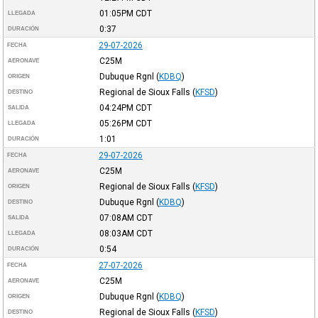
01:05PM
CDT
LLEGADA
0:37
DURACIÓN
29-07-2026
FECHA
C25M
AERONAVE
Dubuque Rgnl
(
KDBQ
)
ORIGEN
Regional de Sioux Falls
(
KFSD
)
DESTINO
04:24PM
CDT
SALIDA
05:26PM
CDT
LLEGADA
1:01
DURACIÓN
29-07-2026
FECHA
C25M
AERONAVE
Regional de Sioux Falls
(
KFSD
)
ORIGEN
Dubuque Rgnl
(
KDBQ
)
DESTINO
07:08AM
CDT
SALIDA
08:03AM
CDT
LLEGADA
0:54
DURACIÓN
27-07-2026
FECHA
C25M
AERONAVE
Dubuque Rgnl
(
KDBQ
)
ORIGEN
Regional de Sioux Falls
(
KFSD
)
DESTINO