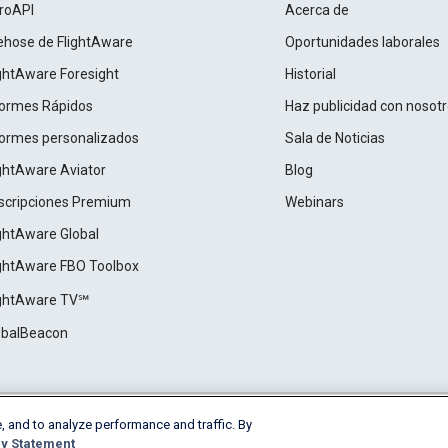
roAPI
Acerca de
rehose de FlightAware
Oportunidades laborales
ightAware Foresight
Historial
formes Rápidos
Haz publicidad con nosot
formes personalizados
Sala de Noticias
ightAware Aviator
Blog
scripciones Premium
Webinars
ightAware Global
ightAware FBO Toolbox
ightAware TV℠
obalBeacon
, and to analyze performance and traffic. By
Cookie Settings
y Statement