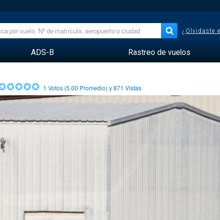
¿Olvidaste 
ADS-B
Rastreo de vuelos
1
Votos (
5.00
Promedio) y
871
Vistas