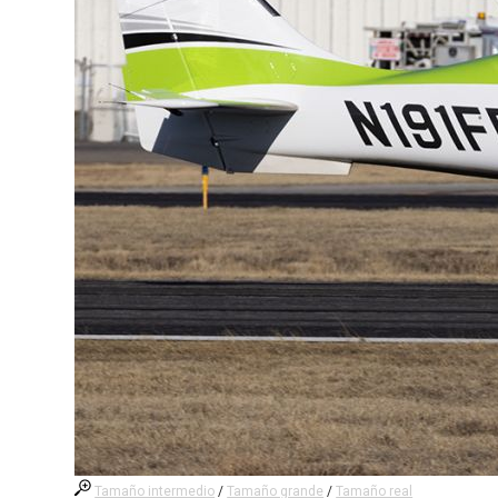
Tamaño intermedio
/
Tamaño grande
/
Tamaño real