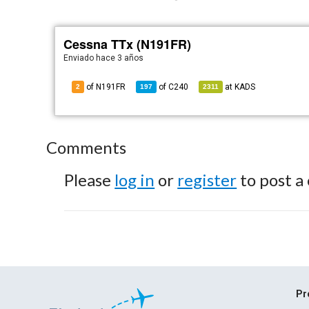
Cessna TTx (N191FR)
Enviado
hace 3 años
of N191FR
of
C240
at
KADS
2
197
2311
Comments
Please
log in
or
register
to post a
Pr