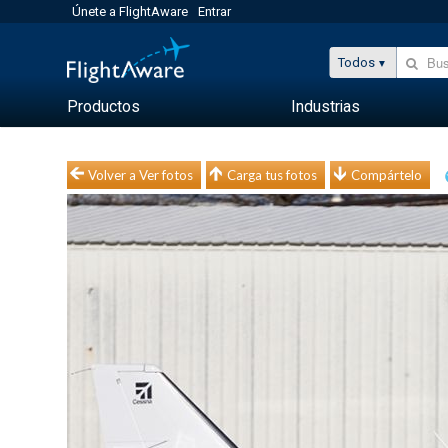
Únete a FlightAware
Entrar
Todos
Productos
Industrias
Volver a Ver fotos
Carga tus fotos
Compártelo