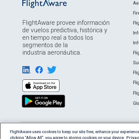
Ae
Fi
FlightAware provee información
Fl
de vuelos predictiva, histórica y
In
en tiempo real a todos los
In
segmentos de la
industria aeronáutica.
Fl
Su
Fl
Fl
Fl
Gl
English (USA)
FlightAware uses cookies to keep our site free, enhance your experience
2026 FlightAware
Terms of Use
Privacy
clicking “Allow All”, you agree to storing cookies on your device.
Privac