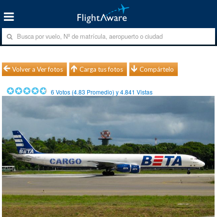
Volver a Ver fotos
Carga tus fotos
Compártelo
6
Votos (
4.83
Promedio) y
4.841
Vistas