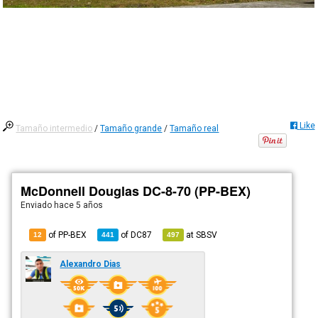
Like
Tamaño intermedio
/
Tamaño grande
/
Tamaño real
McDonnell Douglas DC-8-70 (PP-BEX)
Enviado
hace 5 años
of PP-BEX
of
DC87
at
SBSV
12
441
497
Alexandro Dias