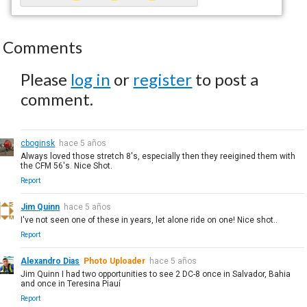
Comments
Please
log in
or
register
to post a
comment.
cboginsk
hace 5 años
Always loved those stretch 8's, especially then they reeigined them with
the CFM 56's. Nice Shot.
Report
Jim Quinn
hace 5 años
I've not seen one of these in years, let alone ride on one! Nice shot..
Report
Alexandro Dias
Photo Uploader
hace 5 años
Jim Quinn I had two opportunities to see 2 DC-8 once in Salvador, Bahia
and once in Teresina Piauí
Report