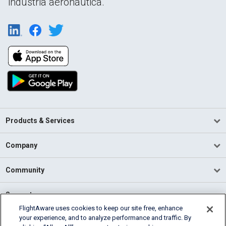
industria aeronáutica.
Products & Services
Company
Community
Support
FlightAware uses cookies to keep our site free, enhance
your experience, and to analyze performance and traffic. By
English (USA)