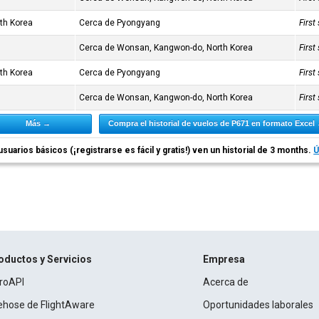
th Korea
Cerca de Pyongyang
Firs
Cerca de Wonsan, Kangwon-do, North Korea
Firs
th Korea
Cerca de Pyongyang
Firs
Cerca de Wonsan, Kangwon-do, North Korea
Firs
Más →
Compra el historial de vuelos de P671 en formato Excel
usuarios básicos (¡registrarse es fácil y gratis!) ven un historial de 3 months.
Ú
oductos y Servicios
Empresa
roAPI
Acerca de
rehose de FlightAware
Oportunidades laborales