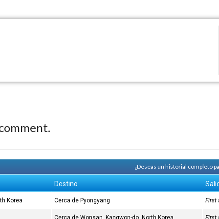
 comment.
¿Deseas un historial completo pa
Destino
Sali
th Korea
Cerca de Pyongyang
Firs
Cerca de Wonsan, Kangwon-do, North Korea
Firs