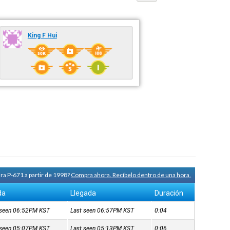
King F Hui
ra P-671 a partir de 1998?
Compra ahora. Recíbelo dentro de una hora.
da
Llegada
Duración
t seen 06:52PM
KST
Last seen 06:57PM
KST
0:04
t seen 05:07PM
KST
Last seen 05:13PM
KST
0:06