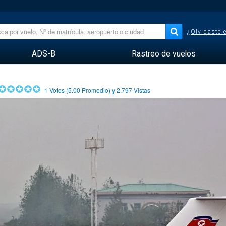
¿Olvidaste 
ADS-B
Rastreo de vuelos
1
Votos (
5.00
Promedio) y
2.797
Vistas