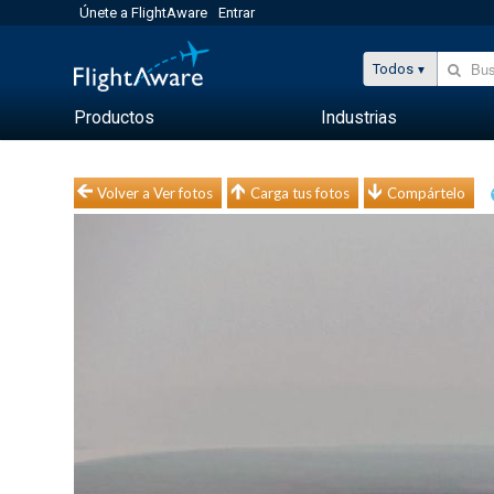
Únete a FlightAware
Entrar
Todos
Productos
Industrias
Volver a Ver fotos
Carga tus fotos
Compártelo