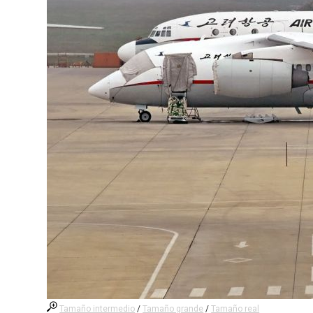
Tamaño intermedio
/
Tamaño grande
/
Tamaño real