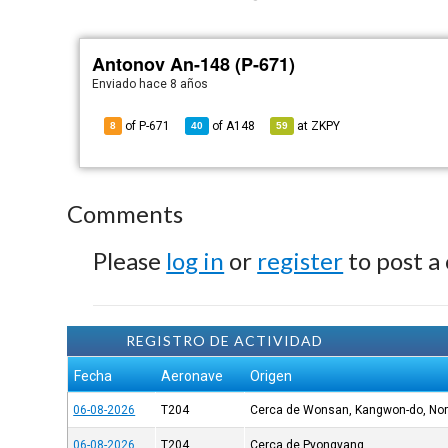
Antonov An-148 (P-671)
Enviado
hace 8 años
of P-671
of
A148
at
ZKPY
8
40
59
Comments
Please
log in
or
register
to post a
REGISTRO DE ACTIVIDAD
Fecha
Aeronave
Origen
06-08-2026
T204
Cerca de Wonsan, Kangwon-do, Nor
06-08-2026
T204
Cerca de Pyongyang