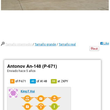
Like
Tamaño intermedio
/
Tamaño grande
/
Tamaño real
Antonov An-148 (P-671)
Enviado
hace 5 años
of P-671
of
A148
at
ZKPY
8
40
59
King F Hui