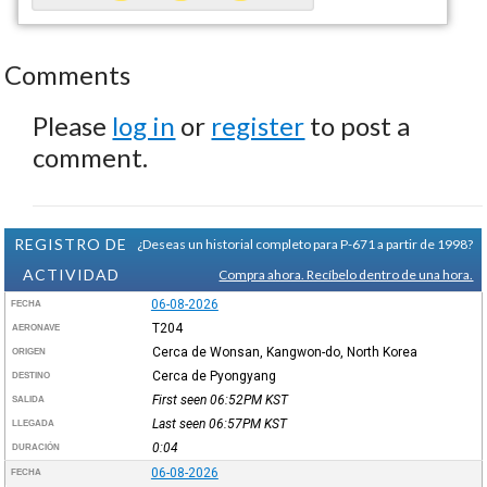
Comments
Please
log in
or
register
to post a
comment.
REGISTRO DE
¿Deseas un historial completo para P-671 a partir de 1998?
ACTIVIDAD
Compra ahora. Recíbelo dentro de una hora.
06-08-2026
FECHA
T204
AERONAVE
Cerca de Wonsan, Kangwon-do, North Korea
ORIGEN
Cerca de Pyongyang
DESTINO
First seen 06:52PM
KST
SALIDA
Last seen 06:57PM
KST
LLEGADA
0:04
DURACIÓN
06-08-2026
FECHA