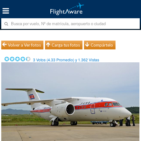
Volver a Ver fotos
Carga tus fotos
Compártelo
3
Votos (
4.33
Promedio) y
1.362
Vistas