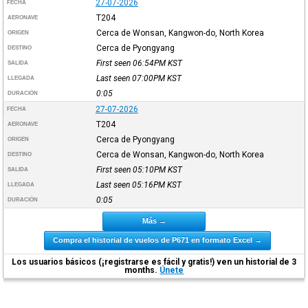
27-07-2026
FECHA
T204
AERONAVE
Cerca de Wonsan, Kangwon-do, North Korea
ORIGEN
Cerca de Pyongyang
DESTINO
First seen 06:54PM
KST
SALIDA
Last seen 07:00PM
KST
LLEGADA
0:05
DURACIÓN
27-07-2026
FECHA
T204
AERONAVE
Cerca de Pyongyang
ORIGEN
Cerca de Wonsan, Kangwon-do, North Korea
DESTINO
First seen 05:10PM
KST
SALIDA
Last seen 05:16PM
KST
LLEGADA
0:05
DURACIÓN
Más →
Compra el historial de vuelos de P671 en formato Excel →
Los usuarios básicos (¡registrarse es fácil y gratis!) ven un historial de 3
months.
Únete