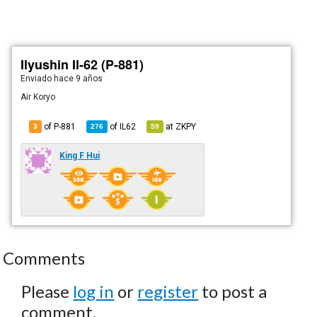
Ilyushin Il-62 (P-881)
Enviado
hace 9 años
Air Koryo
of P-881
of
IL62
at
ZKPY
3
276
59
King F Hui
Comments
Please
log in
or
register
to post a
comment.