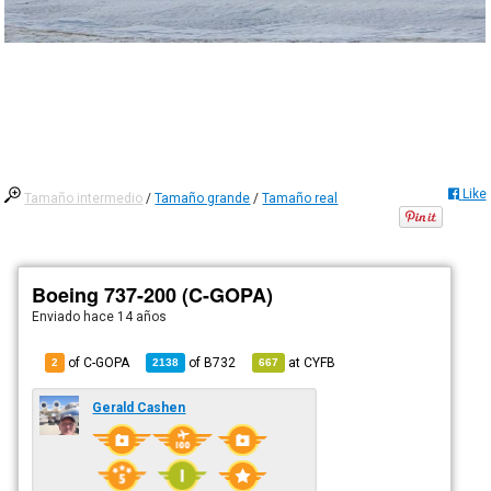
Like
Tamaño intermedio
/
Tamaño grande
/
Tamaño real
Boeing 737-200 (C-GOPA)
Enviado
hace 14 años
of C-GOPA
of
B732
at
CYFB
2
2138
667
Gerald Cashen