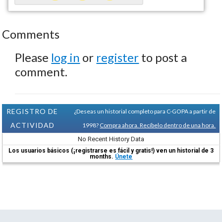
Comments
Please
log in
or
register
to post a
comment.
REGISTRO DE
¿Deseas un historial completo para C-GOPA a partir de
ACTIVIDAD
1998?
Compra ahora. Recíbelo dentro de una hora.
No Recent History Data
Los usuarios básicos (¡registrarse es fácil y gratis!) ven un historial de 3
months.
Únete