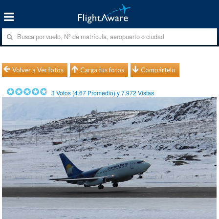
Volver a Ver fotos
Carga tus fotos
Compártelo
3
Votos (
4.67
Promedio) y
7.972
Vistas