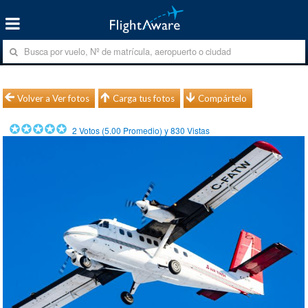
Volver a Ver fotos
Carga tus fotos
Compártelo
2
Votos (
5.00
Promedio) y
830
Vistas