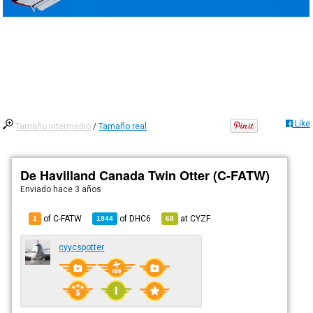
Like
Tamaño intermedio
/
Tamaño real
De Havilland Canada Twin Otter (C-FATW)
Enviado
hace 3 años
of C-FATW
of
DHC6
at
CYZF
1
1944
68
cyycspotter