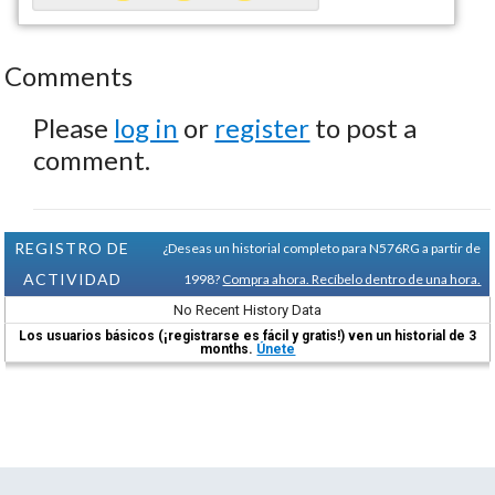
Comments
Please
log in
or
register
to post a
comment.
REGISTRO DE
¿Deseas un historial completo para N576RG a partir de
ACTIVIDAD
1998?
Compra ahora. Recíbelo dentro de una hora.
No Recent History Data
Los usuarios básicos (¡registrarse es fácil y gratis!) ven un historial de 3
months.
Únete