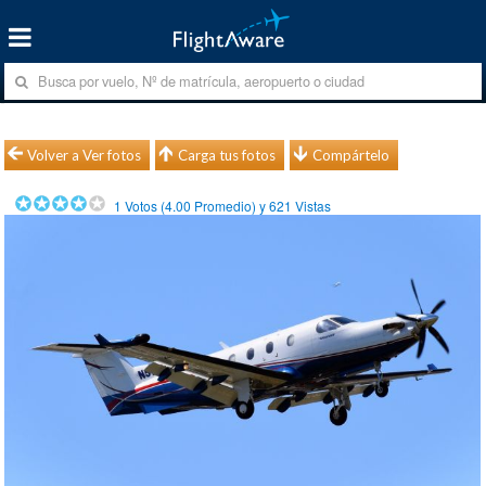
Volver a Ver fotos
Carga tus fotos
Compártelo
1
Votos (
4.00
Promedio) y
621
Vistas