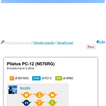
Like
Tamaño intermedio
/
Tamaño grande
/
Tamaño real
Pilatus PC-12 (N576RG)
Enviado
hace 5 años
of N576RG
of
PC12
at
KPAO
6
8780
395
AeroAni