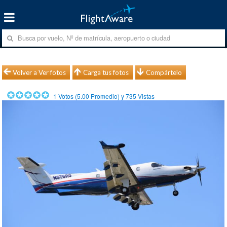
Volver a Ver fotos
Carga tus fotos
Compártelo
1
Votos (
5.00
Promedio) y
735
Vistas