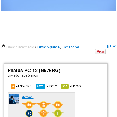
Like
Tamaño intermedio
/
Tamaño grande
/
Tamaño real
Pilatus PC-12 (N576RG)
Enviado
hace 5 años
of N576RG
of
PC12
at
KPAO
6
8779
395
AeroAni