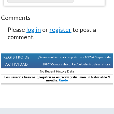
Comments
Please
log in
or
register
to post a
comment.
REGISTRO DE
¿Deseas un historial completo para N576RG a partir de
ACTIVIDAD
1998?
Compra ahora. Recíbelo dentro de una hora.
No Recent History Data
Los usuarios básicos (¡registrarse es fácil y gratis!) ven un historial de 3
months.
Únete