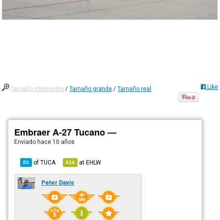
Like
Tamaño intermedio
/
Tamaño grande
/
Tamaño real
Embraer A-27 Tucano —
Enviado
hace 10 años
of
TUCA
at
EHLW
83
614
Peter Davis