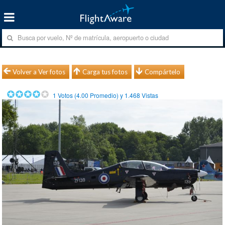
Volver a Ver fotos
Carga tus fotos
Compártelo
1
Votos (
4.00
Promedio) y
1.468
Vistas