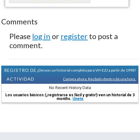
Comments
Please
log in
or
register
to post a
comment.
REGISTRO DE
¿Deseas un historial completo para VH-EZJ a partir de 1998?
ACTIVIDAD
Compra ahora. Recíbelo dentro de una hora.
No Recent History Data
Los usuarios básicos (¡registrarse es fácil y gratis!) ven un historial de 3
months.
Únete