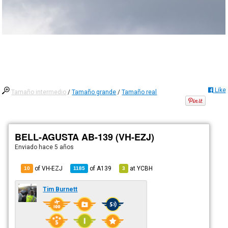
Like
Tamaño intermedio
/
Tamaño grande
/
Tamaño real
BELL-AGUSTA AB-139 (VH-EZJ)
Enviado
hace 5 años
of VH-EZJ
of
A139
at
YCBH
10
1185
3
Tim Burnett