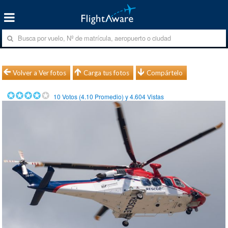
Volver a Ver fotos
Carga tus fotos
Compártelo
10
Votos (
4.10
Promedio) y
4.604
Vistas