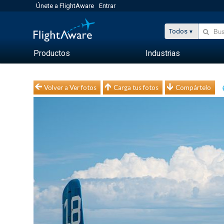
Únete a FlightAware
Entrar
Todos
Productos
Industrias
Volver a Ver fotos
Carga tus fotos
Compártelo