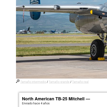
Tamaño intermedio
/
Tamaño grande
/
Tamaño real
North American TB-25 Mitchell —
Enviado
hace 4 años