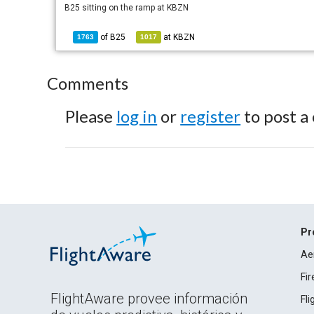
B25 sitting on the ramp at KBZN
of
B25
at
KBZN
1763
1017
Comments
Please
log in
or
register
to post a
Pr
Ae
Fi
FlightAware provee información
Fl