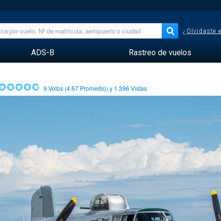
¿Olvidaste 
ADS-B
Rastreo de vuelos
9
Votos (
4.67
Promedio) y
1.396
Vistas