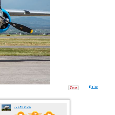
Like
772Aviation