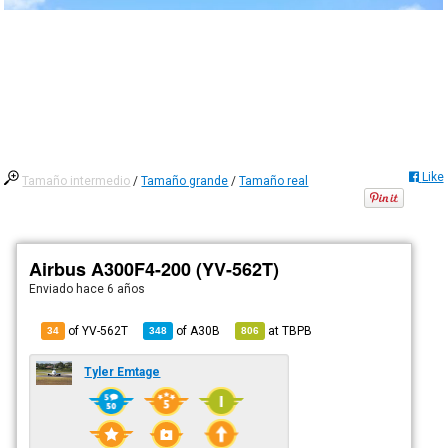
Like
Tamaño intermedio
/
Tamaño grande
/
Tamaño real
Airbus A300F4-200 (YV-562T)
Enviado
hace 6 años
of YV-562T
of
A30B
at
TBPB
34
348
806
Tyler Emtage