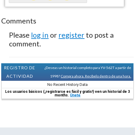
Comments
Please
log in
or
register
to post a
comment.
REGISTRO DE
¿Deseas un historial completo para YV-562T a partir de
ACTIVIDAD
1998?
Compra ahora. Recíbelo dentro de una hora.
No Recent History Data
Los usuarios básicos (¡registrarse es fácil y gratis!) ven un historial de 3
months.
Únete