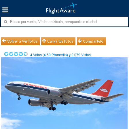
Volver a Ver fotos
Carga tus fotos
Compártelo
4
Votos (
4.50
Promedio) y
2.079
Vistas