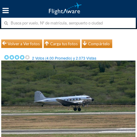
Volver a Ver fotos
Carga tus fotos
Compártelo
2
Votos (
4.00
Promedio) y
2.073
Vistas