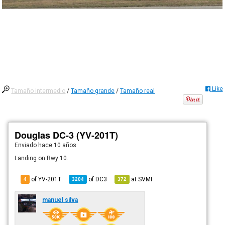
Like
Tamaño intermedio
/
Tamaño grande
/
Tamaño real
Douglas DC-3 (YV-201T)
Enviado
hace 10 años
Landing on Rwy 10.
of YV-201T
of
DC3
at
SVMI
4
3204
372
manuel silva