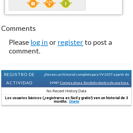
Comments
Please
log in
or
register
to post a
comment.
REGISTRO DE
¿Deseas un historial completo para YV-201T a partir de
ACTIVIDAD
1998?
Compra ahora. Recíbelo dentro de una hora.
No Recent History Data
Los usuarios básicos (¡registrarse es fácil y gratis!) ven un historial de 3
months.
Únete