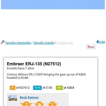
Like
Tamaño intermedio
/
Tamaño grande
/
Tamaño real
Embraer ERJ-135 (N27512)
Enviado
hace 7 años
Contour Airlines ERJ-135ER bringing the gear up out of KSBA
headed to KOAK.
of N27512
of
E135
at
KSBA
25
3276
463
Beck Ramsey