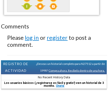
Comments
Please
log in
or
register
to post a
comment.
REGISTRO DE
¿Deseas un historial completo para N27512 a partir de
ACTIVIDAD
1998?
Compra ahora. Recíbelo dentro de una hora.
No Recent History Data
Los usuarios básicos (¡registrarse es fácil y gratis!) ven un historial de 3
months.
Únete