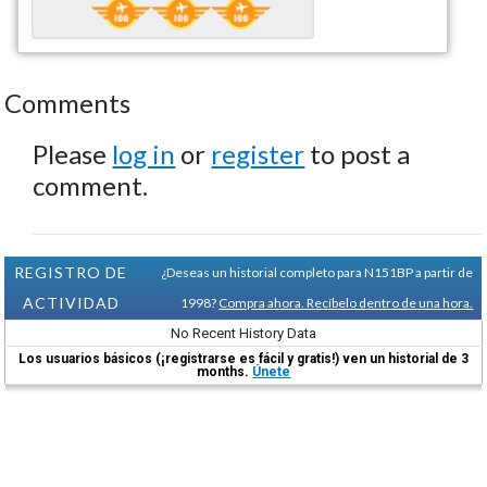
Comments
Please
log in
or
register
to post a
comment.
REGISTRO DE
¿Deseas un historial completo para N151BP a partir de
ACTIVIDAD
1998?
Compra ahora. Recíbelo dentro de una hora.
No Recent History Data
Los usuarios básicos (¡registrarse es fácil y gratis!) ven un historial de 3
months.
Únete