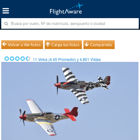
Volver a Ver fotos
Carga tus fotos
Compártelo
11
Votos (
4.45
Promedio) y
4.801
Vistas