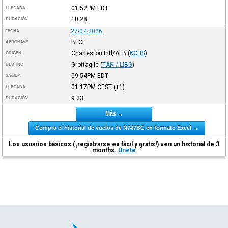
01:52PM
EDT
LLEGADA
10:28
DURACIÓN
27-07-2026
FECHA
BLCF
AERONAVE
Charleston Intl/AFB
(
KCHS
)
ORIGEN
Grottaglie
(
TAR / LIBG
)
DESTINO
09:54PM
EDT
SALIDA
01:17PM
CEST
(+1)
LLEGADA
9:23
DURACIÓN
Más →
Compra el historial de vuelos de N747BC en formato Excel →
Los usuarios básicos (¡registrarse es fácil y gratis!) ven un historial de 3
months.
Únete