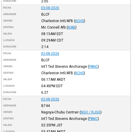
2:05
DURACIÓN
03-08-2026
FECHA
BLCF
AERONAVE
Charleston Intl/AFB
(
KCHS
)
ORIGEN
Mc Connell Afb
(
KIAB
)
DESTINO
08:15AM
EDT
SALIDA
09:29AM
CDT
LLEGADA
2:14
DURACIÓN
02-08-2026
FECHA
BLCF
AERONAVE
Int'l Ted Stevens Anchorage
(
PANC
)
ORIGEN
Charleston Intl/AFB
(
KCHS
)
DESTINO
06:17AM
AKDT
SALIDA
04:45PM
EDT
LLEGADA
6:27
DURACIÓN
02-08-2026
FECHA
B744
AERONAVE
Nagoya-Chubu Centrair
(
NGO / RJGG
)
ORIGEN
Int'l Ted Stevens Anchorage
(
PANC
)
DESTINO
02:35PM
JST
SALIDA
03:42AM
AKDT
LLEGADA