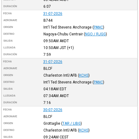
6:07
DURACIÓN
31-07-2026
FECHA
B744
AERONAVE
Int'l Ted Stevens Anchorage
(
PANC
)
ORIGEN
Nagoya-Chubu Centrair
(
NGO / RJGG
)
DESTINO
09:50AM
AKDT
SALIDA
10:50AM
JST
(+1)
LLEGADA
7:59
DURACIÓN
31-07-2026
FECHA
BLCF
AERONAVE
Charleston Intl/AFB
(
KCHS
)
ORIGEN
Int'l Ted Stevens Anchorage
(
PANC
)
DESTINO
04:18AM
EDT
SALIDA
07:34AM
AKDT
LLEGADA
7:16
DURACIÓN
30-07-2026
FECHA
BLCF
AERONAVE
Grottaglie
(
TAR / LIBG
)
ORIGEN
Charleston Intl/AFB
(
KCHS
)
DESTINO
09:24AM
CEST
SALIDA