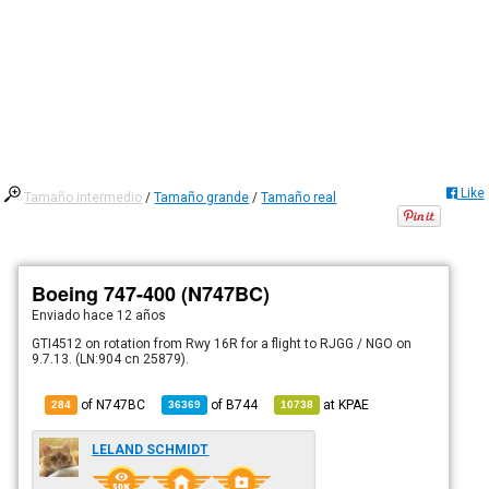
Like
Tamaño intermedio
/
Tamaño grande
/
Tamaño real
Boeing 747-400 (N747BC)
Enviado
hace 12 años
GTI4512 on rotation from Rwy 16R for a flight to RJGG / NGO on
9.7.13. (LN:904 cn 25879).
of N747BC
of
B744
at
KPAE
284
36369
10738
LELAND SCHMIDT