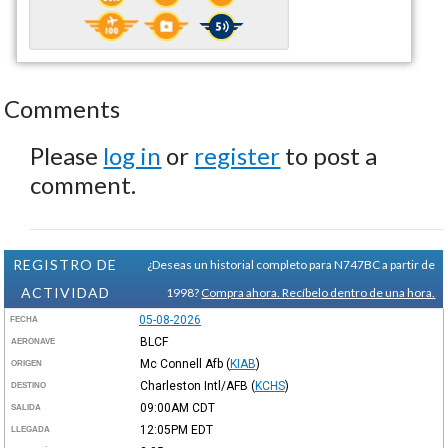
Comments
Please
log in
or
register
to post a
comment.
REGISTRO DE
¿Deseas un historial completo para N747BC a partir de
ACTIVIDAD
1998?
Compra ahora. Recíbelo dentro de una hora.
05-08-2026
FECHA
BLCF
AERONAVE
Mc Connell Afb
(
KIAB
)
ORIGEN
Charleston Intl/AFB
(
KCHS
)
DESTINO
09:00AM
CDT
SALIDA
12:05PM
EDT
LLEGADA