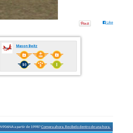
Like
Mason Beitz
a N906NA a partir de 1998?
Compra ahora. Recíbelo dentro de una hora.