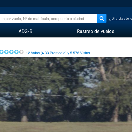
¿Olvidaste 
ADS-B
Rastreo de vuelos
12
Votos (
4.33
Promedio) y
5.576
Vistas