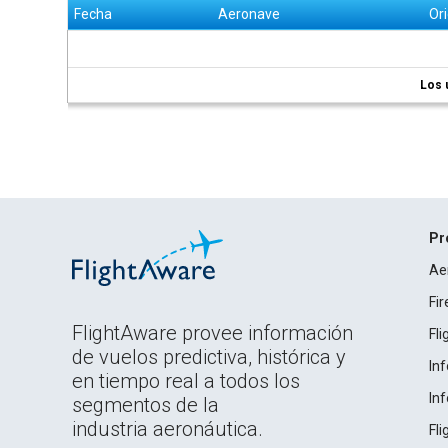
Fecha
Aeronave
Or
Los 
Pr
Ae
Fi
FlightAware provee información
Fl
de vuelos predictiva, histórica y
In
en tiempo real a todos los
In
segmentos de la
industria aeronáutica.
Fl