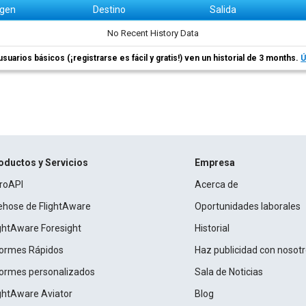
igen
Destino
Salida
No Recent History Data
usuarios básicos (¡registrarse es fácil y gratis!) ven un historial de 3 months.
Ú
oductos y Servicios
Empresa
roAPI
Acerca de
rehose de FlightAware
Oportunidades laborales
ightAware Foresight
Historial
formes Rápidos
Haz publicidad con nosot
formes personalizados
Sala de Noticias
ightAware Aviator
Blog