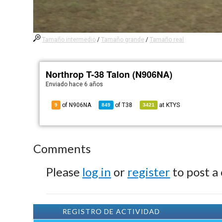
Tamaño intermedio
/
Tamaño grande
/
Tamaño real
Northrop T-38 Talon (N906NA)
Enviado
hace 6 años
of N906NA
of
T38
at
KTYS
9
849
3421
Comments
Please
log in
or
register
to post a
REGISTRO DE ACTIVIDAD