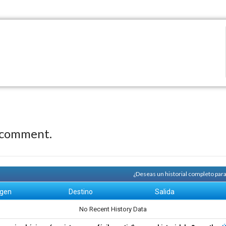
 comment.
¿Deseas un historial completo par
igen
Destino
Salida
No Recent History Data