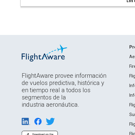
Los 
Pr
Ae
Fi
FlightAware provee información
Fl
de vuelos predictiva, histórica y
In
en tiempo real a todos los
In
segmentos de la
industria aeronáutica.
Fl
Su
Fl
Fl