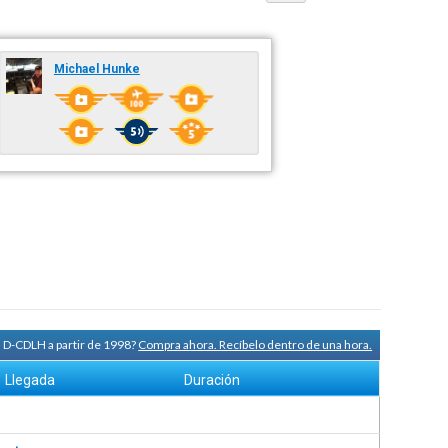
Michael Hunke
a D-CDLH a partir de 1998?
Compra ahora. Recíbelo dentro de una hora.
Llegada
Duración