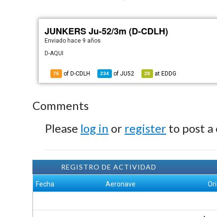
JUNKERS Ju-52/3m (D-CDLH)
Enviado
hace 9 años
D-AQUI
of D-CDLH
of
JU52
at
EDDG
76
234
28
Comments
Please
log in
or
register
to post a
REGISTRO DE ACTIVIDAD
Fecha
Aeronave
Or