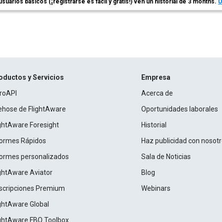
usuarios básicos (¡registrarse es fácil y gratis!) ven un historial de 3 months.
Ú
oductos y Servicios
Empresa
roAPI
Acerca de
rehose de FlightAware
Oportunidades laborales
ightAware Foresight
Historial
formes Rápidos
Haz publicidad con nosot
formes personalizados
Sala de Noticias
ightAware Aviator
Blog
scripciones Premium
Webinars
ightAware Global
ightAware FBO Toolbox