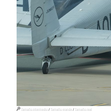
Tamaño intermedio
/
Tamaño grande
/
Tamaño real