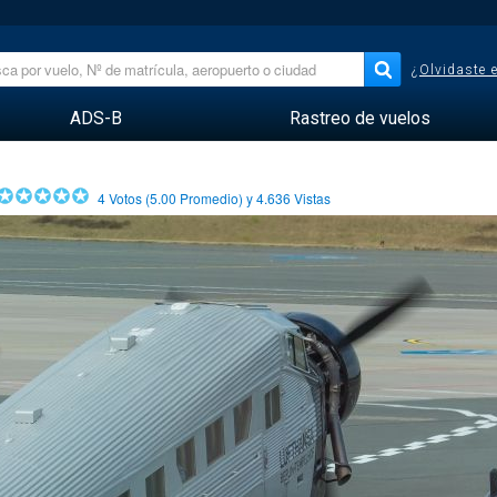
¿Olvidaste 
ADS-B
Rastreo de vuelos
4
Votos (
5.00
Promedio) y
4.636
Vistas