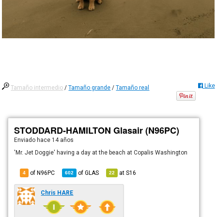
Like
Tamaño intermedio
/
Tamaño grande
/
Tamaño real
STODDARD-HAMILTON Glasair (N96PC)
Enviado
hace 14 años
'Mr. Jet Doggie' having a day at the beach at Copalis Washington
of N96PC
of
GLAS
at
S16
4
602
22
Chris HARE