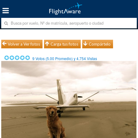
Volver a Ver fotos
Carga tus fotos
Compártelo
9
Votos (
5.00
Promedio) y
4.754
Vistas