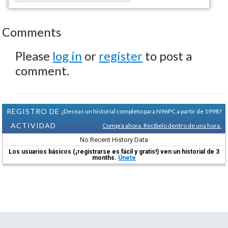
Comments
Please
log in
or
register
to post a
comment.
REGISTRO DE
¿Deseas un historial completo para N96PC a partir de 1998?
ACTIVIDAD
Compra ahora. Recíbelo dentro de una hora.
No Recent History Data
Los usuarios básicos (¡registrarse es fácil y gratis!) ven un historial de 3
months.
Únete