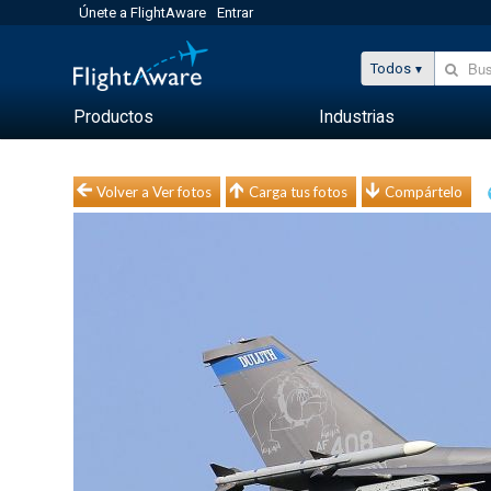
Únete a FlightAware
Entrar
Todos
Productos
Industrias
Volver a Ver fotos
Carga tus fotos
Compártelo