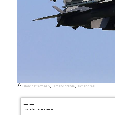
Tamaño intermedio
/
Tamaño grande
/
Tamaño real
— —
Enviado
hace 7 años