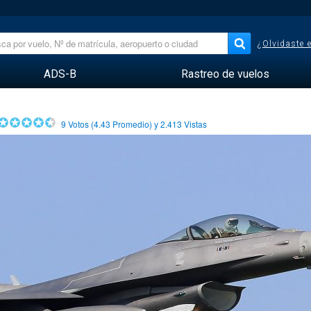
¿Olvidaste 
ADS-B
Rastreo de vuelos
9
Votos (
4.43
Promedio) y
2.413
Vistas