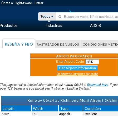
Únete a FlightAware
Entrar
Todos
Productos
Industrias
ADS-B
RESEÑA Y FBO
RASTREADOR DE VUELOS
CONDICIONES MET
AIRPORT INFORMATION
Enter Airport Code:
Get Airport Information
Or browse airports by state
This page contains detailed information about runway 06/24 at
Richmond Muni
. If yo
over "ILS" below and you should see, "Instrument Landing System."
Runway 06/24 at Richmond Muni Airport (Richm
Length
Width
Type
Condition
5502
150
Asphalt
Excellent