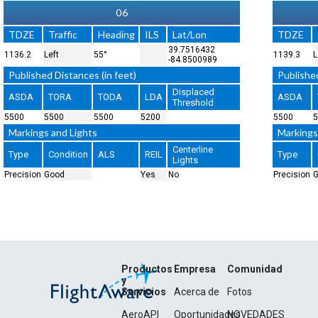
06
TDZE
Traffic
Heading
ILS
Lat/Lon
TDZE
39.7516432
1136.2
Left
55°
1139.3
L
-84.8500989
Published Distances (in feet)
Published
Displaced
ASDA
TORA
TODA
LDA
ASDA
Threshold
5500
5500
5500
5200
5500
5
Markings and Lights
Markings
Centerline
Type
Condition
ALS
REIL
Type
Lights
Precision
Good
Yes
No
Precision
Productos
Empresa
Comunidad
y
Servicios
Acerca de
Fotos
AeroAPI
Oportunidades
NOVEDADES