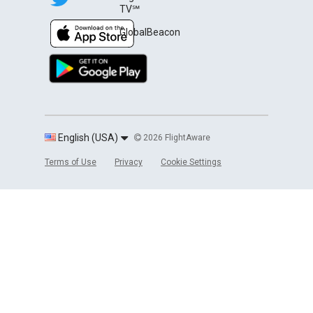
TV℠
GlobalBeacon
English (USA)
2026 FlightAware
Terms of Use
Privacy
Cookie Settings