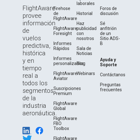
laborales
FlightAware
Firehose
Foros de
de
Historial
discusión
provee
FlightAware
información
Haz
Sé
FlightAware
publicidad
anfitrión
de
Foresight
con
de un
vuelos
nosotros
Sitio ADS-
Informes
B
predictiva,
Rápidos
Sala de
histórica
Noticias
Informes
y en
Ayuda y
personalizados
Blog
Soporte
tiempo
FlightAware
Webinars
real a
Contáctanos
Aviator
todos los
Preguntas
Suscripciones
segmentos
frecuentes
Premium
de la
FlightAware
industria
Global
aeronáutica.
FlightAware
FBO
Toolbox
FlightAware