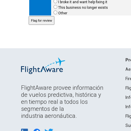
I broke it and want help fixing it
This business no longer exists
Other
Pr
Ae
Fi
FlightAware provee información
Fl
de vuelos predictiva, histórica y
In
en tiempo real a todos los
In
segmentos de la
industria aeronáutica.
Fl
Su