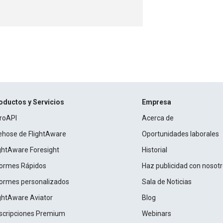
oductos y Servicios
Empresa
roAPI
Acerca de
rehose de FlightAware
Oportunidades laborales
ightAware Foresight
Historial
formes Rápidos
Haz publicidad con nosot
formes personalizados
Sala de Noticias
ightAware Aviator
Blog
scripciones Premium
Webinars