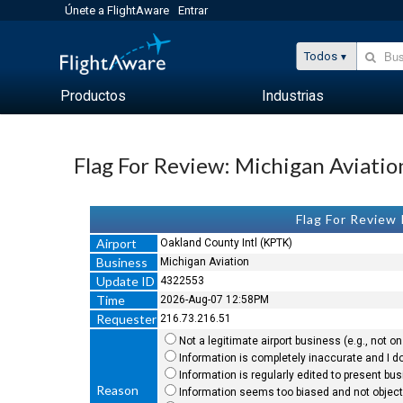
Únete a FlightAware
Entrar
Todos
Productos
Industrias
Flag For Review: Michigan Aviatio
Flag For Review
Airport
Oakland County Intl (KPTK)
Business
Michigan Aviation
Update ID
4322553
Time
2026-Aug-07 12:58PM
Requester
216.73.216.51
Not a legitimate airport business (e.g., not on 
Information is completely inaccurate and I do
Information is regularly edited to present bu
Reason
Information seems too biased and not objecti