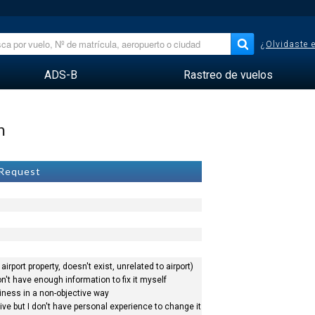
¿Olvidaste 
ADS-B
Rastreo de vuelos
n
 Request
airport property, doesn't exist, unrelated to airport)
n't have enough information to fix it myself
siness in a non-objective way
ve but I don't have personal experience to change it