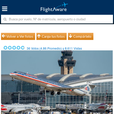
Volver a Ver fotos
Carga tus fotos
Compártelo
36
Votos (
4.86
Promedio) y
8.611
Vistas