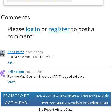
Comments
Please
log in
or
register
to post a
comment.
Chris Partin
hace 7 años
Cool MD-80! Means A lot To Me :D
Report
Phil Nolden
hace 7 años
Flew the Mad Dog for 18 years at AA. The good old days.
Report
REGISTRO DE
¿Deseas un historial completo para N9615W a partir de
ACTIVIDAD
1998?
Compra ahora. Recíbelo dentro de una hora.
No Recent History Data