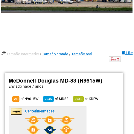
Like
Tamaño intermedio
/
Tamaño grande
/
Tamaño real
McDonnell Douglas MD-83 (N9615W)
Enviado
hace 7 años
of N9615W
of
MD83
at
KDFW
21
2946
9931
CenterlineImages