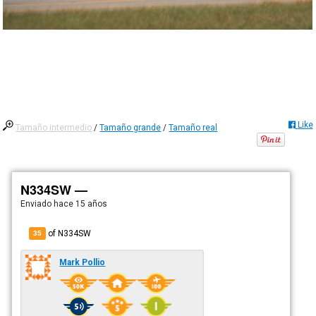
Like
Tamaño intermedio
/
Tamaño grande
/
Tamaño real
N334SW —
Enviado
hace 15 años
of N334SW
35
Mark Pollio