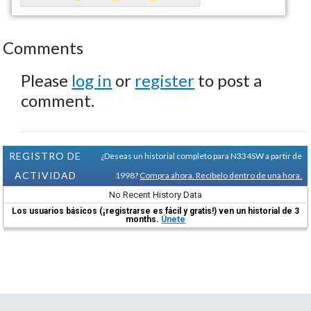
Comments
Please
log in
or
register
to post a
comment.
REGISTRO DE
¿Deseas un historial completo para N334SW a partir de
ACTIVIDAD
1998?
Compra ahora. Recíbelo dentro de una hora.
No Recent History Data
Los usuarios básicos (¡registrarse es fácil y gratis!) ven un historial de 3
months.
Únete