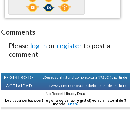
Comments
Please
log in
or
register
to post a
comment.
REGISTRO DE
¿Deseas un historial completo para N726CK a partir de
ACTIVIDAD
1998?
Compra ahora. Recíbelo dentro de una hora.
No Recent History Data
Los usuarios básicos (¡registrarse es fácil y gratis!) ven un historial de 3
months.
Únete