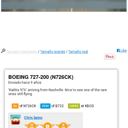
Like
Tamaño intermedio
/
Tamaño grande
/
Tamaño real
BOEING 727-200 (N726CK)
Enviado
hace 9 años
'Kalitta 976' arriving from Nashville. Nice to see one of the rare
ones still flying.
of N726CK
of
B722
at
KBOS
61
2530
23653
Chris lanno