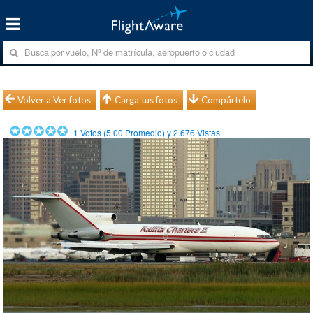
Volver a Ver fotos
Carga tus fotos
Compártelo
1
Votos (
5.00
Promedio) y
2.676
Vistas