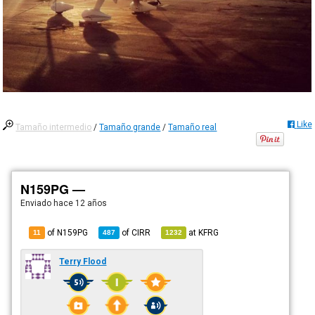
Like
Tamaño intermedio
/
Tamaño grande
/
Tamaño real
N159PG —
Enviado
hace 12 años
of N159PG
of
CIRR
at
KFRG
11
487
1232
Terry Flood