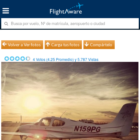
Volver a Ver fotos
Carga tus fotos
Compártelo
4
Votos (
4.25
Promedio) y
5.787
Vistas