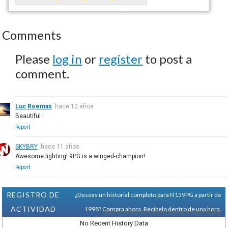
Comments
Please
log in
or
register
to post a
comment.
Luc Roemas
hace 12 años
Beautiful !
Report
SKYBRY
hace 11 años
Awesome lighting! 9PG is a winged-champion!
Report
REGISTRO DE
¿Deseas un historial completo para N159PG a partir de
ACTIVIDAD
1998?
Compra ahora. Recíbelo dentro de una hora.
No Recent History Data