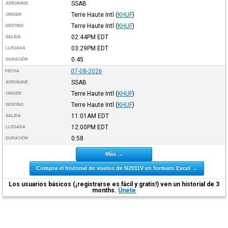
SSAB
AERONAVE
Terre Haute Intl
(
KHUF
)
ORIGEN
Terre Haute Intl
(
KHUF
)
DESTINO
02:44PM
EDT
SALIDA
03:29PM
EDT
LLEGADA
0:45
DURACIÓN
07-08-2026
FECHA
SSAB
AERONAVE
Terre Haute Intl
(
KHUF
)
ORIGEN
Terre Haute Intl
(
KHUF
)
DESTINO
11:01AM
EDT
SALIDA
12:00PM
EDT
LLEGADA
0:58
DURACIÓN
Más →
Compra el historial de vuelos de N2011V en formato Excel →
Los usuarios básicos (¡registrarse es fácil y gratis!) ven un historial de 3
months.
Únete