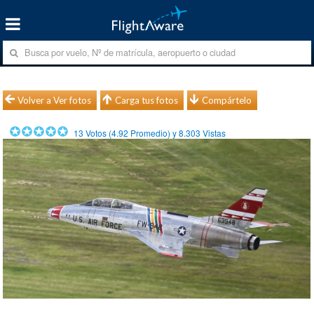
Volver a Ver fotos
Carga tus fotos
Compártelo
13
Votos (
4.92
Promedio) y
8.303
Vistas