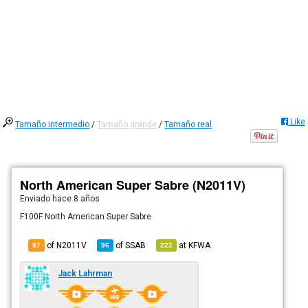
Like
Tamaño intermedio
/
Tamaño grande
/
Tamaño real
North American Super Sabre (N2011V)
Enviado
hace 8 años
F100F North American Super Sabre
of N2011V
of
SSAB
at
KFWA
87
96
222
Jack Lahrman