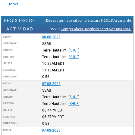
Report
REGISTRO DE
¿Deseas un historial completo para N2011V a partir de
ACTIVIDAD
1998?
Compra ahora. Recíbelo dentro de una hora.
08-08-2026
FECHA
SSAB
AERONAVE
Terre Haute Intl
(
KHUF
)
ORIGEN
Terre Haute Intl
(
KHUF
)
DESTINO
10:22AM
EDT
SALIDA
11:18AM
EDT
LLEGADA
0:56
DURACIÓN
07-08-2026
FECHA
SSAB
AERONAVE
Terre Haute Intl
(
KHUF
)
ORIGEN
Terre Haute Intl
(
KHUF
)
DESTINO
05:44PM
EDT
SALIDA
06:37PM
EDT
LLEGADA
0:53
DURACIÓN
07-08-2026
FECHA