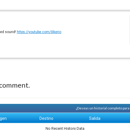
eled sound!
https://youtube.com/ilikerio
 comment.
¿Deseas un historial completo par
igen
Destino
Salida
No Recent History Data