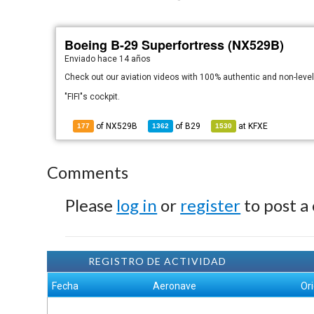
Boeing B-29 Superfortress (NX529B)
Enviado
hace 14 años
Check out our aviation videos with 100% authentic and non-lev
"FIFI"s cockpit.
of NX529B
of
B29
at
KFXE
177
1362
1530
Comments
Please
log in
or
register
to post a
REGISTRO DE ACTIVIDAD
Fecha
Aeronave
Or