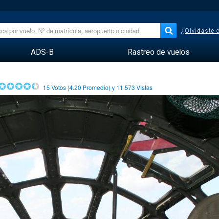
¿Olvidaste 
ADS-B
Rastreo de vuelos
15
Votos (
4.20
Promedio) y
11.573
Vistas