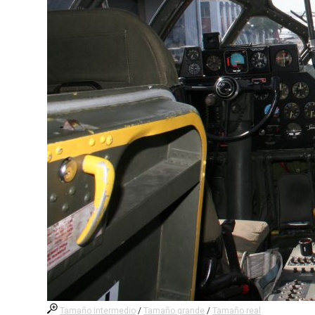
Tamaño intermedio
/
Tamaño grande
/
Tamaño real