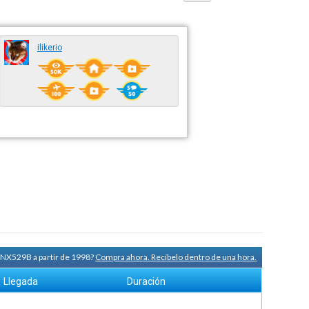
ilikerio
a NX529B a partir de 1998?
Compra ahora. Recíbelo dentro de una hora.
Llegada
Duración