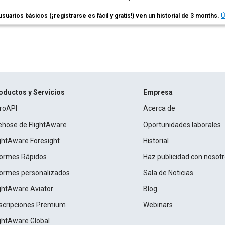
usuarios básicos (¡registrarse es fácil y gratis!) ven un historial de 3 months.
Ú
oductos y Servicios
Empresa
roAPI
Acerca de
rehose de FlightAware
Oportunidades laborales
ightAware Foresight
Historial
formes Rápidos
Haz publicidad con nosot
formes personalizados
Sala de Noticias
ightAware Aviator
Blog
scripciones Premium
Webinars
ightAware Global