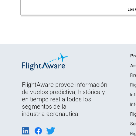
Los 
Pr
Ae
Fi
FlightAware provee información
Fl
de vuelos predictiva, histórica y
In
en tiempo real a todos los
In
segmentos de la
industria aeronáutica.
Fl
Su
Fl