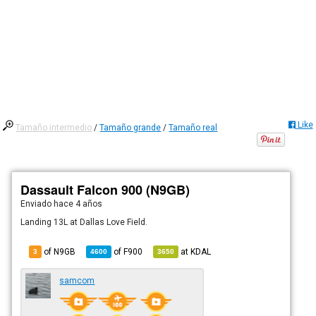
Like
Tamaño intermedio
/
Tamaño grande
/
Tamaño real
Dassault Falcon 900 (N9GB)
Enviado
hace 4 años
Landing 13L at Dallas Love Field.
of N9GB
of
F900
at
KDAL
3
4600
3650
samcom