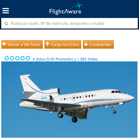
Volver a Ver fotos
Carga tus fotos
Compártelo
4
Votos (
5.00
Promedio) y
1.383
Vistas