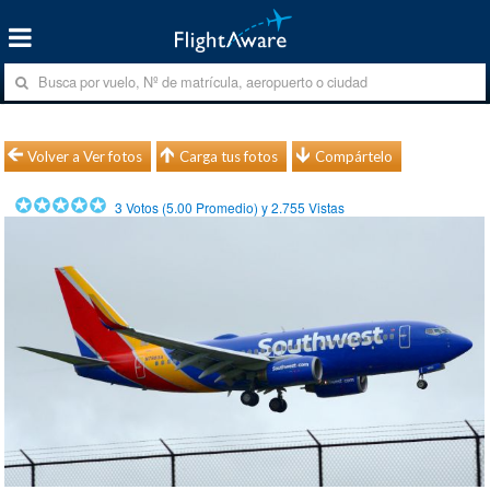
Volver a Ver fotos
Carga tus fotos
Compártelo
3
Votos (
5.00
Promedio) y
2.755
Vistas