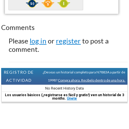
Comments
Please
log in
or
register
to post a
comment.
REGISTRO DE
¿Deseas un historial completo para N7883A a partir de
ACTIVIDAD
1998?
Compra ahora. Recíbelo dentro de una hora.
No Recent History Data
Los usuarios básicos (¡registrarse es fácil y gratis!) ven un historial de 3
months.
Únete