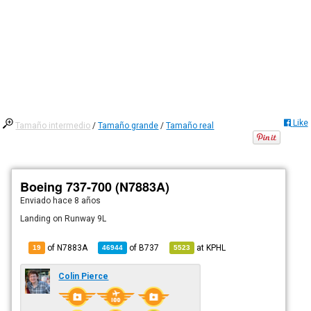
Like
Tamaño intermedio
/
Tamaño grande
/
Tamaño real
Boeing 737-700 (N7883A)
Enviado
hace 8 años
Landing on Runway 9L
of N7883A
of
B737
at
KPHL
19
46944
5523
Colin Pierce