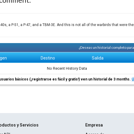
-40s, a P-51, a P-47, and a TBM-3E. And this is not all of the warbirds that were the
¿Deseas un historial completo par
igen
Destino
Salida
No Recent History Data
usuarios básicos (¡registrarse es fácil y gratis!) ven un historial de 3 months.
Ú
oductos y Servicios
Empresa