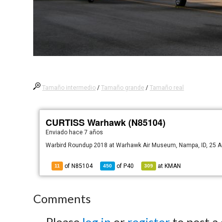
Tamaño intermedio
/
Tamaño grande
/
Tamaño real
CURTISS Warhawk (N85104)
Enviado
hace 7 años
Warbird Roundup 2018 at Warhawk Air Museum, Nampa, ID, 25 
of N85104
of
P40
at
KMAN
11
450
309
Comments
Please
log in
or
register
to post a