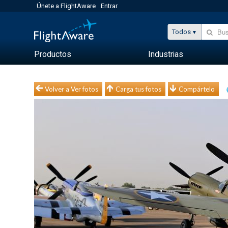
Únete a FlightAware
Entrar
Todos
Productos
Industrias
Volver a Ver fotos
Carga tus fotos
Compártelo