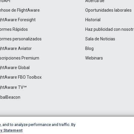
roAPI
Acerca de
rehose de FlightAware
Oportunidades laborales
ightAware Foresight
Historial
formes Rápidos
Haz publicidad con nosot
formes personalizados
Sala de Noticias
ightAware Aviator
Blog
scripciones Premium
Webinars
ightAware Global
ightAware FBO Toolbox
ightAware TV℠
obalBeacon
, and to analyze performance and traffic. By
Cookie Settings
y Statement