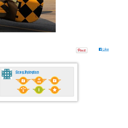
Like
Greg Byington