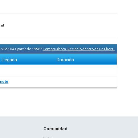
re!
a N85104 a partir de 1998?
Compra ahora. Recíbelo dentro de una hora.
Llegada
Duración
nete
Comunidad