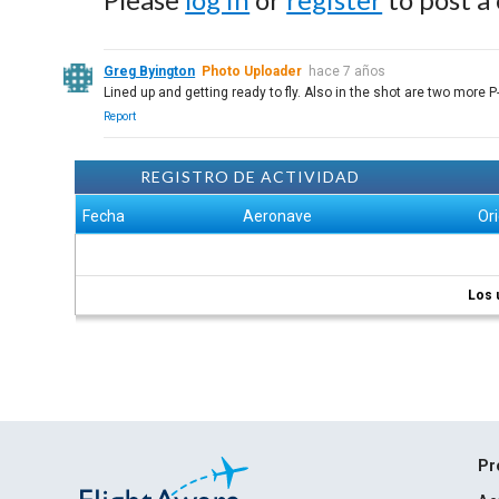
Greg Byington
Photo Uploader
hace 7 años
Lined up and getting ready to fly. Also in the shot are two more P
Report
REGISTRO DE ACTIVIDAD
Fecha
Aeronave
Or
Los 
Pr