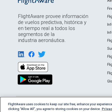
Ae
Fi
FlightAware provee información
Fl
de vuelos predictiva, histórica y
In
en tiempo real a todos los
In
segmentos de la
industria aeronáutica.
Fl
Su
Fl
Fl
Fl
Gl
English (USA)
FlightAware uses cookies to keep our site free, enhance your experience
2026 FlightAware
Terms of Use
Privacy
clicking “Allow All”, you agree to storing cookies on your device.
Privac