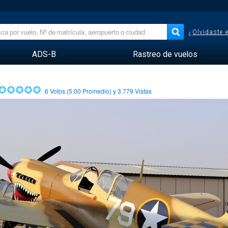
¿Olvidaste 
ADS-B
Rastreo de vuelos
6
Votos (
5.00
Promedio) y
3.779
Vistas